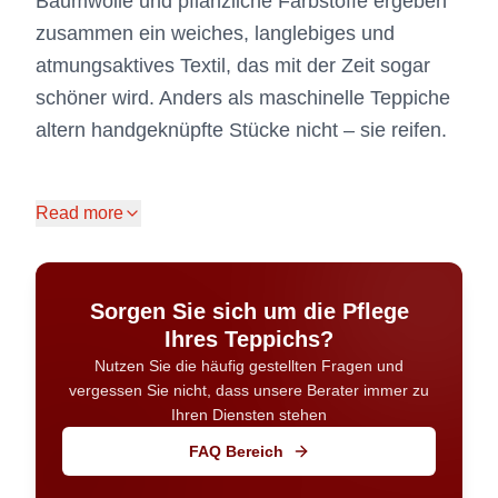
Baumwolle und pflanzliche Farbstoffe ergeben
zusammen ein weiches, langlebiges und
atmungsaktives Textil, das mit der Zeit sogar
schöner wird. Anders als maschinelle Teppiche
altern handgeknüpfte Stücke nicht – sie reifen.
Read more
Wo passt ein Perserteppich in
deinem Zuhause am besten?
Sorgen Sie sich um die Pflege
Ihres Teppichs?
Die kurze Antwort: überall dort, wo du
Nutzen Sie die häufig gestellten Fragen und
Persönlichkeit, Wärme und Charakter willst.
vergessen Sie nicht, dass unsere Berater immer zu
Ihren Diensten stehen
Handgeknüpfte Teppiche sind extrem robust, also
FAQ Bereich
musst du sie nicht wie ein Museumsstück behandeln.
Sie sind dafür gemacht, genutzt und über Jahrzehnte