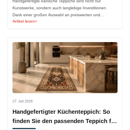
Handgefertigte iranische Teppiche sind nicht nur
Kunstwerke, sondern auch langlebige Investitionen.
Dank einer großen Auswahl an preiswerten und
Artikel lesen
+
gebrauchten Teppichen ist persische Handwerkskunst
heute für nahezu jedes Budget erschwinglich.
27. Juli 2026
Handgefertigter Küchenteppich: So
finden Sie den passenden Teppich für