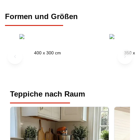
Formen und Größen
400 x 300 cm
350 x 2
Previous slide
Next sl
Teppiche nach Raum