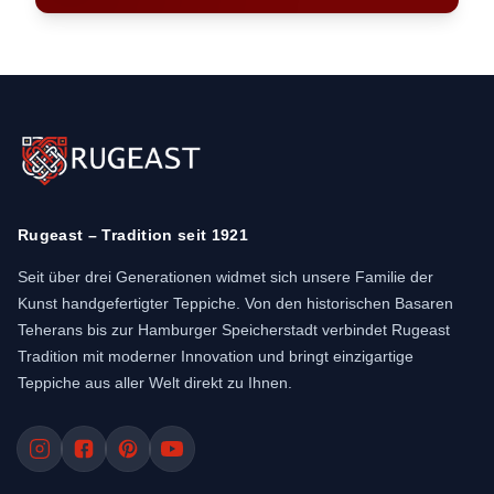
geliebt zu werden.
Wohnzimmerteppich
Ein Perserteppich macht jedes Wohnzimmer
sofort gemütlich. Er verbindet Farben, Texturen
und Möbel miteinander – fast wie von selbst.
Und dank der Naturfasern fühlt er sich warm
Rugeast – Tradition seit 1921
und angenehm an.
Seit über drei Generationen widmet sich unsere Familie der
Kunst handgefertigter Teppiche. Von den historischen Basaren
Teherans bis zur Hamburger Speicherstadt verbindet Rugeast
Tradition mit moderner Innovation und bringt einzigartige
Esszimmerteppich
Teppiche aus aller Welt direkt zu Ihnen.
Flecken? Kein Drama. Naturwolle ist
überraschend schmutzabweisend. Ein guter
Perserteppich sieht im Esszimmer nicht nur toll
aus, sondern kaschiert kleine Spuren perfekt.