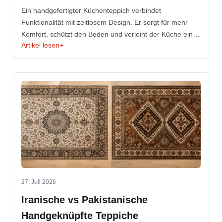
Ihre Küche
Ein handgefertigter Küchenteppich verbindet
Funktionalität mit zeitlosem Design. Er sorgt für mehr
Komfort, schützt den Boden und verleiht der Küche eine
Artikel lesen
+
warme, stilvolle Atmosphäre.
27. Juli 2026
Iranische vs Pakistanische
Handgeknüpfte Teppiche