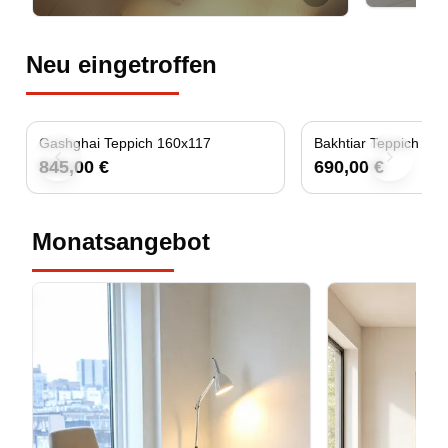
Neu eingetroffen
Gashghai Teppich 160x117
Bakhtiar Te
845,00 €
690,00 €
Previous slide
Next slid
Monatsangebot