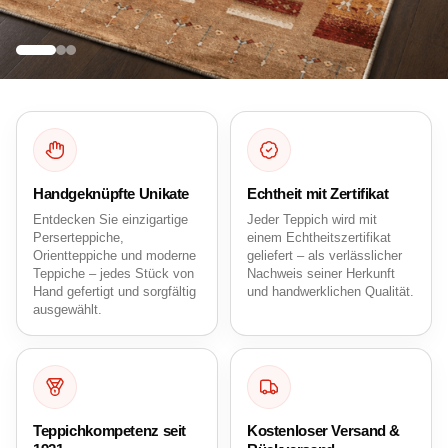
Neue Kollektion 2026
Beliebte Kategorien
Aktionspreis
Beliebte Farben
Formen und
Sommerschlussverkauf
Handgeknüpfte Unikate
Echtheit mit Zertifikat
bis zu 60% Rabatt!
Entdecken Sie einzigartige
Jeder Teppich wird mit
Perserteppiche,
einem Echtheitszertifikat
Orientteppiche und moderne
geliefert – als verlässlicher
Entdecken Sie handgefertigte Perser- und
Teppiche – jedes Stück von
Nachweis seiner Herkunft
Hand gefertigt und sorgfältig
und handwerklichen Qualität.
Orientteppiche, die Ihren Raum in ein Meisterwerk
ausgewählt.
aus Eleganz und Komfort verwandeln.
Jetzt Kaufen
Teppichkompetenz seit
Kostenloser Versand &
Kategorien Entdecken