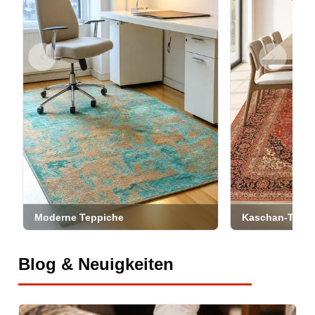
Previous slide
Next slid
MODERN LOTUS Teppich 156x94
Kashan Teppich
-
40
%
-
30
%
420,00 €
1.800,00 €
252,00 €
1.260,00 €
Moderne Teppiche
Kaschan-Teppi
Blog & Neuigkeiten