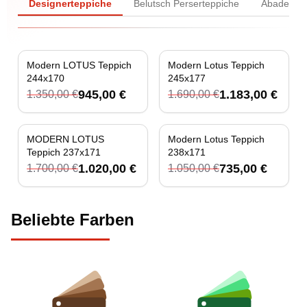
Designerteppiche
Belutsch Perserteppiche
Abadeh Pe
Modern LOTUS Teppich
Modern Lotus Teppich
-
30
%
-
30
%
244x170
245x177
945,00 €
1.183,00 €
1.350,00 €
1.690,00 €
MODERN LOTUS
Modern Lotus Teppich
-
40
%
-
30
%
Teppich 237x171
238x171
1.020,00 €
735,00 €
1.700,00 €
1.050,00 €
Beliebte Farben