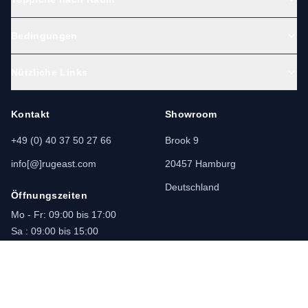
Bedingungen
Die Teppicharten, die du bei
Nützliche Links
Rugeast findest
Kontakt
Showroom
Bei Rugeast legen wir Wert auf echte
+49 (0) 40 37 50 27 66
Brook 9
Handwerkskunst und Authentizität. Unsere
info[@]rugeast.com
20457 Hamburg
Auswahl ist vielfältig, aber jede Kategorie
Deutschland
erzählt ihre eigene Geschichte.
Öffnungszeiten
Mo - Fr: 09:00 bis 17:00
Sa : 09:00 bis 15:00
Perserteppiche
So : Geschlossen
Das Herz der orientalischen Teppichwelt.
Perserteppiche gibt es in vielen regionalen Stilen –
Nain, Kashan, Qom, Tabriz, Isfahan und viele mehr.