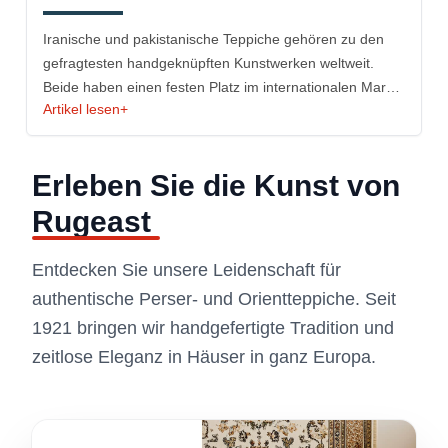
Iranische und pakistanische Teppiche gehören zu den
gefragtesten handgeknüpften Kunstwerken weltweit.
Beide haben einen festen Platz im internationalen Markt,
Artikel lesen
+
unterscheiden sich jedoch deutlich in Stil, Geschichte
und Wert.
Erleben Sie die Kunst von
Rugeast
Entdecken Sie unsere Leidenschaft für
authentische Perser- und Orientteppiche. Seit
1921 bringen wir handgefertigte Tradition und
zeitlose Eleganz in Häuser in ganz Europa.