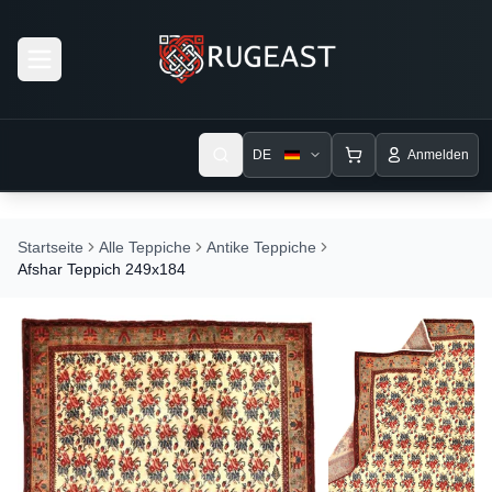
Open menu
DE
Anmelden
Startseite
Alle Teppiche
Antike Teppiche
Afshar Teppich 249x184