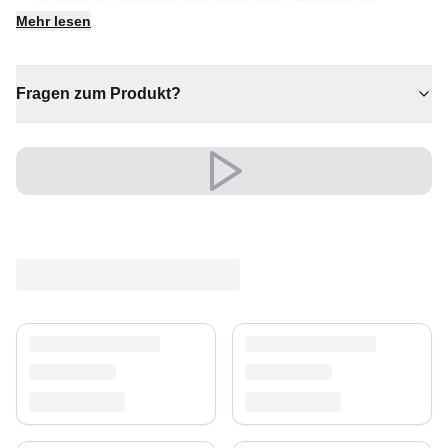
✔ Passt zu moderner und klassischer Einrichtung
Mehr lesen
✔ Zeitloses Design für jeden Raum
✔ Ein markantes Dekostück
✔ Wertet jeden Raum mühelos auf
Fragen zum Produkt?
Versand & Service
Profitieren Sie von kostenlosem Versand und einem
30-tägigen Rückgaberecht. Entdecken Sie mehr in
unserer
Teppich-Kollektion
.