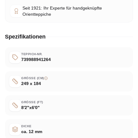
Seit 1921: Ihr Experte für handgeknüpfte
Orientteppiche
Spezifikationen
TEPPICH-NR.
739988941264
GRÖSSE (CM)
249 x 184
GRÖSSE (FT)
8'2"x6'0"
DICKE
ca. 12 mm