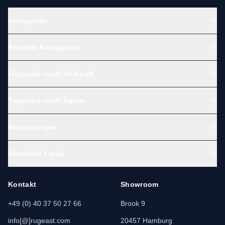
Kategorien
Beliebte Kategorien
Teppiche nach Herkunft
Teppiche nach Raum
Bedingungen
Nützliche Links
Kontakt
Showroom
+49 (0) 40 37 50 27 66
Brook 9
info[@]rugeast.com
20457 Hamburg