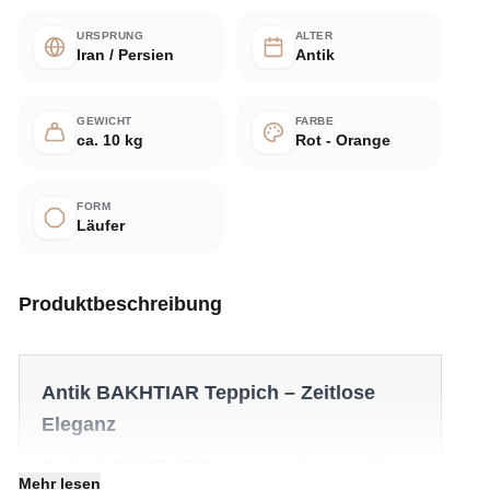
URSPRUNG
ALTER
Iran / Persien
Antik
GEWICHT
FARBE
ca. 10 kg
Rot - Orange
FORM
Läufer
Produktbeschreibung
Antik BAKHTIAR Teppich – Zeitlose
Eleganz
Der Antik BAKHTIAR Teppich verleiht jedem Raum
Mehr lesen