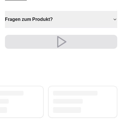
zeitlosen Charakter und stille Eleganz. Ein
besonderes Stück, das einen Raum mühelos in
Szene setzt.
Fragen zum Produkt?
✔ Vielseitiger Stil für jeden Raum
✔ Passt zu moderner und klassischer Einrichtung
✔ Ein echter Blickfang für Ihr Zuhause
✔ Eine bleibende Investition für Ihr Zuhause
✔ Wertet jeden Raum mühelos auf
Sein edler Look wertet Wohn- und Schlafzimmer
auf und schafft eine warme, einladende
Atmosphäre.
Ein zeitloser Schatz für Ihr Zuhause.
Versand & Service
Profitieren Sie von kostenlosem Versand und
einem 30-tägigen Rückgaberecht. Entdecken Sie