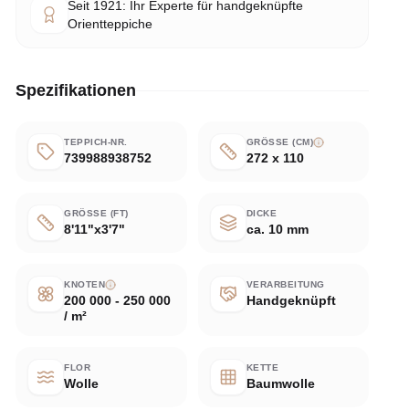
Seit 1921: Ihr Experte für handgeknüpfte
Orientteppiche
Spezifikationen
TEPPICH-NR.
GRÖSSE (CM)
739988938752
272 x 110
GRÖSSE (FT)
DICKE
8'11"x3'7"
ca. 10 mm
KNOTEN
VERARBEITUNG
200 000 - 250 000
Handgeknüpft
/ m²
FLOR
KETTE
Wolle
Baumwolle