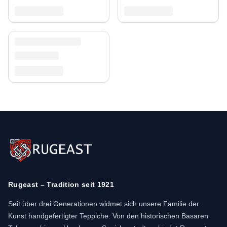
Rugeast – Tradition seit 1921
Seit über drei Generationen widmet sich unsere Familie der
Kunst handgefertigter Teppiche. Von den historischen Basaren