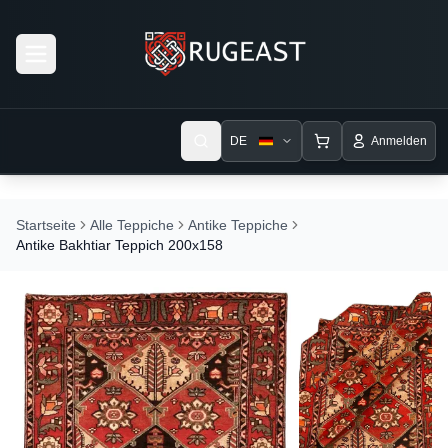
Open menu
DE
Anmelden
Startseite
Alle Teppiche
Antike Teppiche
Antike Bakhtiar Teppich 200x158