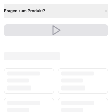
✔ Eine bleibende Investition für Ihr Zuhause
Fragen zum Produkt?
Versand & Service
Profitieren Sie von kostenlosem Versand und einem
30-tägigen Rückgaberecht. Entdecken Sie mehr in
unserer
Teppich-Kollektion
.