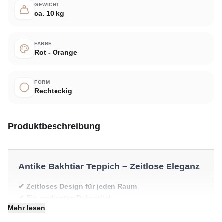
GEWICHT
ca. 10 kg
FARBE
Rot - Orange
FORM
Rechteckig
Produktbeschreibung
Antike Bakhtiar Teppich – Zeitlose Eleganz
✔ Zeitloses Design für jeden Raum
✔ Ein markantes Dekostück
Mehr lesen
✔ Verleiht jedem Raum gemütliche Eleganz
✔ Wertet jeden Raum mühelos auf