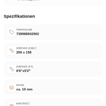
Spezifikationen
TEPPICH-NR.
739988942902
GRÖSSE (CM)
200 x 158
GRÖSSE (FT)
6'6"x5'2"
DICKE
ca. 10 mm
KNOTEN