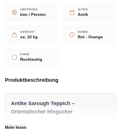
URSPRUNG
ALTER
Iran / Persien
Antik
GEWICHT
FARBE
ca. 10 kg
Rot - Orange
FORM
Rechteckig
Produktbeschreibung
Antike Sarough Teppich –
Orientalischer Hingucker
Der Antike Sarough Teppich setzt überall ein
Mehr lesen