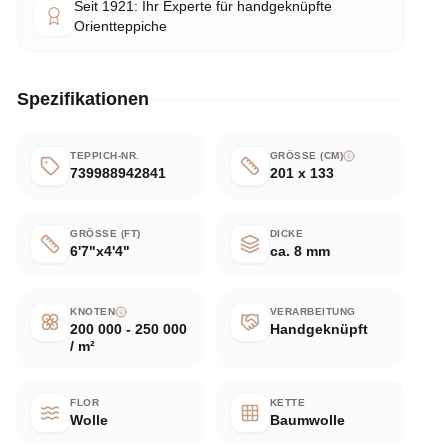
Seit 1921: Ihr Experte für handgeknüpfte
Orientteppiche
Spezifikationen
TEPPICH-NR.
GRÖSSE (CM)
739988942841
201 x 133
GRÖSSE (FT)
DICKE
6'7"x4'4"
ca. 8 mm
KNOTEN
VERARBEITUNG
200 000 - 250 000
Handgeknüpft
/ m²
FLOR
KETTE
Wolle
Baumwolle