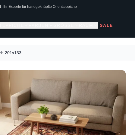
1: Ihr Experte für handgeknüpfte Orientteppiche
 TEPPICHE
FARBEN
GRÖSSE
RAUM
SALE
ich 201x133