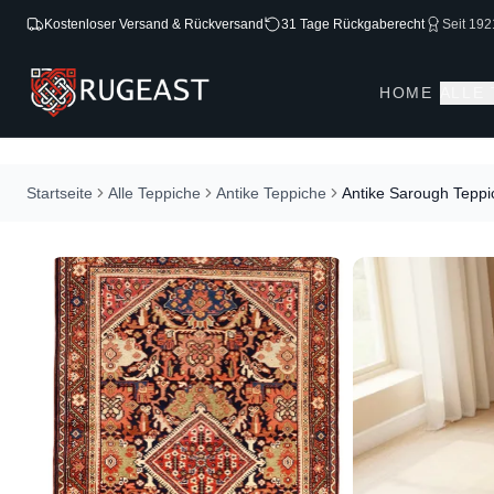
Kostenloser Versand & Rückversand
31 Tage Rückgaberecht
Seit 192
HOME
ALLE
Startseite
Alle Teppiche
Antike Teppiche
Antike Sarough Tepp