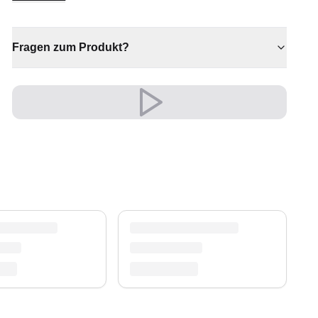
elegantes Statement. Seine einladende Wirkung
verwandelt jeden Raum in etwas Besonderes.
✔ Sorgt für Wärme und Komfort
Fragen zum Produkt?
✔ Eine bleibende Investition für Ihr Zuhause
✔ Zeitloses Design für jeden Raum
✔ Vielseitiger Stil für jeden Raum
✔ Passt zu moderner und klassischer Einrichtung
Sein edler Look wertet Wohn- und Schlafzimmer
auf und schafft eine warme, einladende
Atmosphäre.
Ein unverwechselbares Stil-Statement.
Versand & Service
Profitieren Sie von kostenlosem Versand und
einem 30-tägigen Rückgaberecht. Entdecken Sie
mehr in unserer
Teppich-Kollektion
.