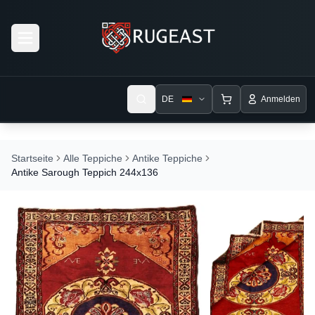
Open menu
DE
Anmelden
Startseite
Alle Teppiche
Antike Teppiche
Antike Sarough Teppich 244x136