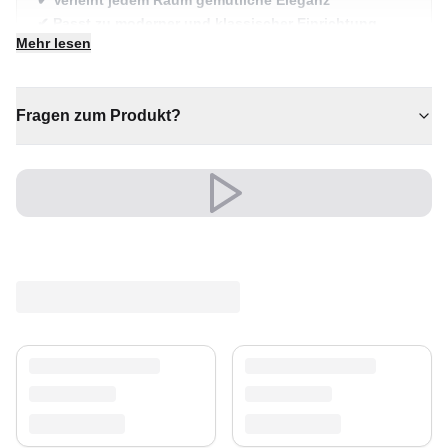
✔ Verleiht jedem Raum gemütliche Eleganz
✔ Passt zu moderner und klassischer Einrichtung
Mehr lesen
✔ Zeitloses Design für jeden Raum
✔ Wertet jeden Raum mühelos auf
✔ Sorgt für Wärme und Komfort
Fragen zum Produkt?
Ein zeitloser Schatz für Ihr Zuhause.
Versand & Service
Profitieren Sie von kostenlosem Versand und einem
30-tägigen Rückgaberecht. Entdecken Sie mehr in
unserer
Teppich-Kollektion
.