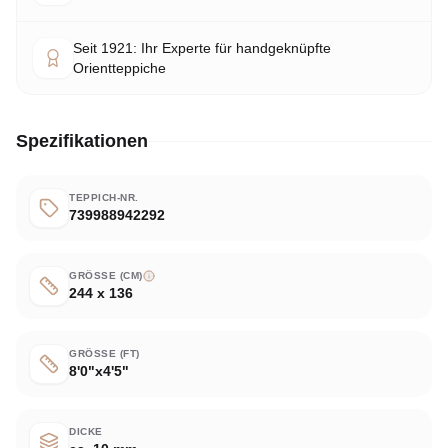
Seit 1921: Ihr Experte für handgeknüpfte
Orientteppiche
Spezifikationen
TEPPICH-NR.
739988942292
GRÖSSE (CM)
244 x 136
GRÖSSE (FT)
8'0"x4'5"
DICKE