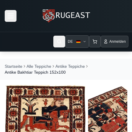
Open menu
DE
Anmelden
Startseite
Alle Teppiche
Antike Teppiche
Antike Bakhtiar Teppich 152x100