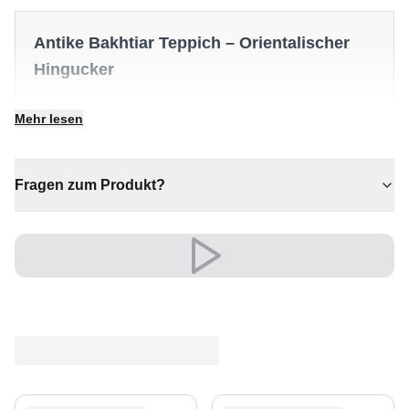
Antike Bakhtiar Teppich – Orientalischer
Hingucker
✔ Ein markantes Dekostück
Mehr lesen
✔ Passt zu moderner und klassischer Einrichtung
✔ Zeitloses Design für jeden Raum
✔ Verleiht jedem Raum gemütliche Eleganz
Fragen zum Produkt?
✔ Sorgt für Wärme und Komfort
Versand & Service
Profitieren Sie von kostenlosem Versand und einem
30-tägigen Rückgaberecht. Entdecken Sie mehr in
unserer
Teppich-Kollektion
.