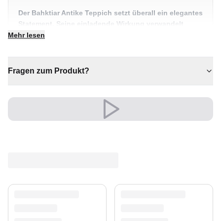
Der Bahktiar Antike Teppich setzt überall ein elegantes
Statement. Seine einladende Wirkung verwandelt
jeden Raum in etwas Besonderes.
Mehr lesen
✔ Ein echter Blickfang für Ihr Zuhause
✔ Ein markantes Dekostück
Fragen zum Produkt?
✔ Vielseitiger Stil für jeden Raum
✔ Wertet jeden Raum mühelos auf
✔ Zeitloses Design für jeden Raum
Sein edler Look wertet Wohn- und Schlafzimmer auf
und schafft eine warme, einladende Atmosphäre.
Ein zeitloser Schatz für Ihr Zuhause.
Versand & Service
Profitieren Sie von kostenlosem Versand und einem
30-tägigen Rückgaberecht. Entdecken Sie mehr in