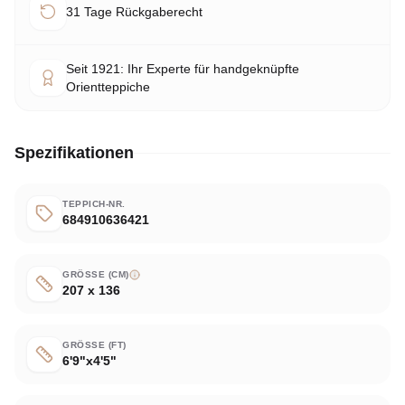
31 Tage Rückgaberecht
Seit 1921: Ihr Experte für handgeknüpfte
Orientteppiche
Spezifikationen
TEPPICH-NR.
684910636421
GRÖSSE (CM)
207 x 136
GRÖSSE (FT)
6'9"x4'5"