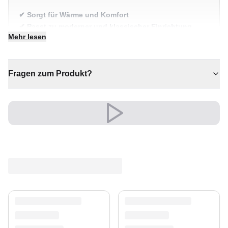
✔ Sorgt für Wärme und Komfort
✔ Passt zu moderner und klassischer Einrichtung
Mehr lesen
✔ Zeitloses Design für jeden Raum
✔ Vielseitiger Stil für jeden Raum
✔ Verleiht jedem Raum gemütliche Eleganz
Fragen zum Produkt?
Versand & Service
Profitieren Sie von kostenlosem Versand und einem
30-tägigen Rückgaberecht. Entdecken Sie mehr in
unserer
Teppich-Kollektion
.