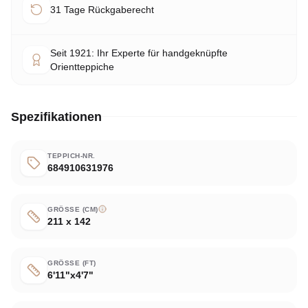
31 Tage Rückgaberecht
Seit 1921: Ihr Experte für handgeknüpfte
Orientteppiche
Spezifikationen
TEPPICH-NR.
684910631976
GRÖSSE (CM)
211 x 142
GRÖSSE (FT)
6'11"x4'7"