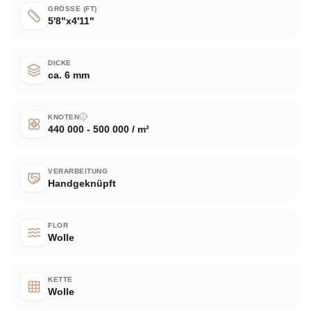
GRÖSSE (FT)
5'8"x4'11"
DICKE
ca. 6 mm
KNOTEN
440 000 - 500 000 / m²
VERARBEITUNG
Handgeknüpft
FLOR
Wolle
KETTE
Wolle