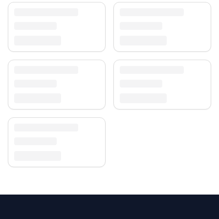
Versand & Service
Profitieren Sie von kostenlosem Versand und einem
30-tägigen Rückgaberecht. Entdecken Sie mehr in
unserer
Teppich-Kollektion
.