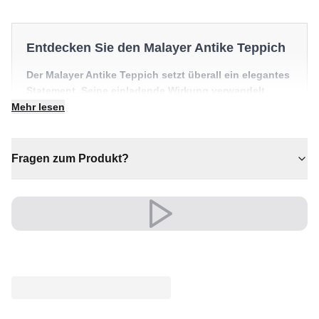
Entdecken Sie den Malayer Antike Teppich
Der Malayer Antike Teppich setzt überall ein elegantes
Statement. Seine einladende Wirkung verwandelt
jeden Raum in etwas Besonderes.
Mehr lesen
✔ Eine bleibende Investition für Ihr Zuhause
✔ Verleiht jedem Raum gemütliche Eleganz
Fragen zum Produkt?
✔ Vielseitiger Stil für jeden Raum
✔ Wertet jeden Raum mühelos auf
✔ Zeitloses Design für jeden Raum
Sein edler Look wertet Wohn- und Schlafzimmer auf
und schafft eine warme, einladende Atmosphäre.
Ein zeitloser Schatz für Ihr Zuhause.