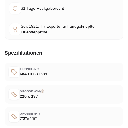
31 Tage Rückgaberecht
Seit 1921: Ihr Experte für handgeknüpfte
Orientteppiche
Spezifikationen
TEPPICH-NR.
684910631389
GRÖSSE (CM)
220 x 137
GRÖSSE (FT)
7'2"x4'5"