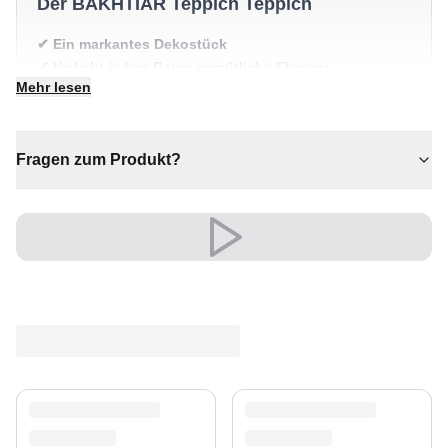
Der BAKHTIAR Teppich Teppich
✔ Ein markantes Dekostück
✔ Verleiht jedem Raum gemütliche Eleganz
Mehr lesen
✔ Passt zu moderner und klassischer Einrichtung
✔ Ein echter Blickfang für Ihr Zuhause
✔ Zeitloses Design für jeden Raum
Fragen zum Produkt?
Versand & Service
Profitieren Sie von kostenlosem Versand und einem
30-tägigen Rückgaberecht. Entdecken Sie mehr in
unserer
Teppich-Kollektion
.