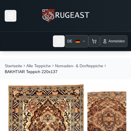
Open menu
DE
Anmelden
Startseite
Alle Teppiche
Nomaden- & Dorfteppiche
BAKHTIAR Teppich 220x137