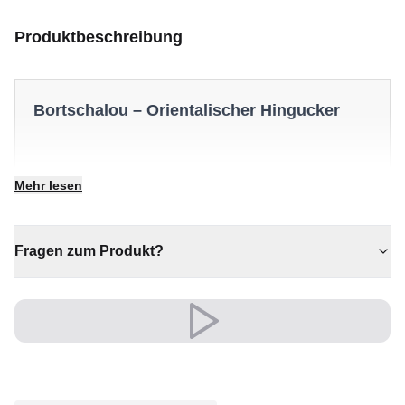
Produktbeschreibung
Bortschalou – Orientalischer Hingucker
✔ Zeitloses Design für jeden Raum
Mehr lesen
✔ Sorgt für Wärme und Komfort
✔ Vielseitiger Stil für jeden Raum
✔ Verleiht jedem Raum gemütliche Eleganz
Fragen zum Produkt?
✔ Ein markantes Dekostück
Vielseitig und ausdrucksstark, fügt er sich mühelos in
moderne wie klassische Einrichtungen ein.
Ein zeitloser Schatz für Ihr Zuhause.