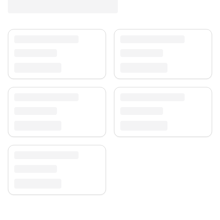
Versand & Service
Profitieren Sie von kostenlosem Versand und einem
30-tägigen Rückgaberecht. Entdecken Sie mehr in
unserer
Teppich-Kollektion
.