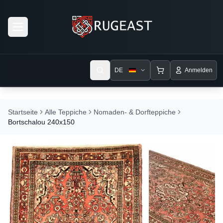
Open menu
DE
Anmelden
Startseite
Alle Teppiche
Nomaden- & Dorfteppiche
Bortschalou 240x150