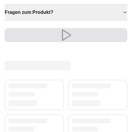
✔ Ein markantes Dekostück
Fragen zum Produkt?
Versand & Service
Profitieren Sie von kostenlosem Versand und einem
30-tägigen Rückgaberecht. Entdecken Sie mehr in
unserer
Teppich-Kollektion
.