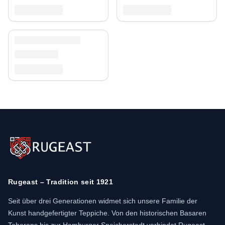
Rugeast – Tradition seit 1921
Seit über drei Generationen widmet sich unsere Familie der
Kunst handgefertigter Teppiche. Von den historischen Basaren