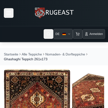
Open menu
DE
Anmelden
Startseite
Alle Teppiche
Nomaden- & Dorfteppiche
Ghashaghi Teppich 261x173