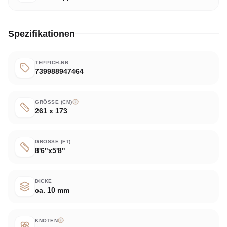
Spezifikationen
TEPPICH-NR.
739988947464
GRÖSSE (CM)
261 x 173
GRÖSSE (FT)
8'6"x5'8"
DICKE
ca. 10 mm
KNOTEN