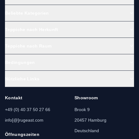
Beliebte Kategorien
Teppiche nach Herkunft
Teppiche nach Raum
Bedingungen
Nützliche Links
Kontakt
Showroom
+49 (0) 40 37 50 27 66
Brook 9
info[@]rugeast.com
20457 Hamburg
Deutschland
Öffnungszeiten