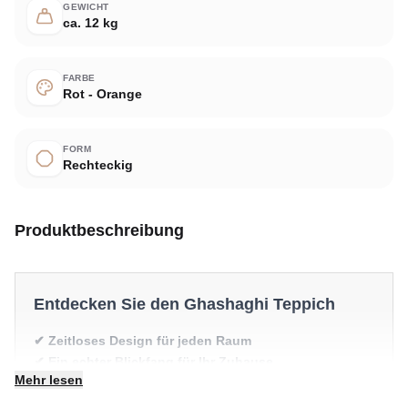
GEWICHT
ca. 12 kg
FARBE
Rot - Orange
FORM
Rechteckig
Produktbeschreibung
Entdecken Sie den Ghashaghi Teppich
✔ Zeitloses Design für jeden Raum
✔ Ein echter Blickfang für Ihr Zuhause
Mehr lesen
✔ Passt zu moderner und klassischer Einrichtung
✔ Wertet jeden Raum mühelos auf