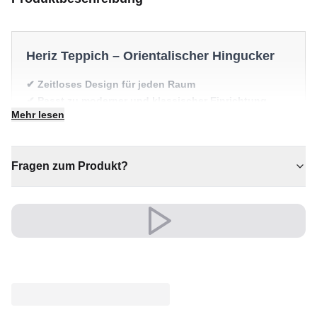
Heriz Teppich – Orientalischer Hingucker
✔ Zeitloses Design für jeden Raum
✔ Passt zu moderner und klassischer Einrichtung
Mehr lesen
✔ Eine bleibende Investition für Ihr Zuhause
✔ Wertet jeden Raum mühelos auf
✔ Ein markantes Dekostück
Fragen zum Produkt?
Vielseitig und ausdrucksstark, fügt er sich mühelos in
moderne wie klassische Einrichtungen ein.
Versand & Service
Profitieren Sie von kostenlosem Versand und einem
30-tägigen Rückgaberecht. Entdecken Sie mehr in
unserer
Teppich-Kollektion
.