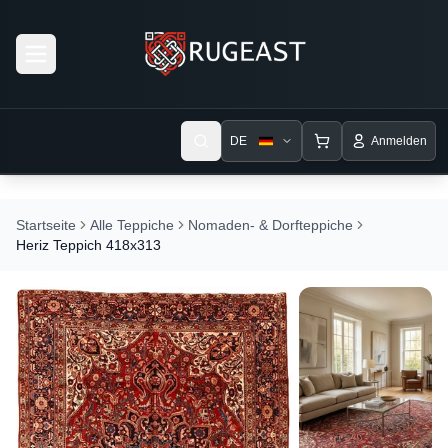
Open menu
DE
Anmelden
Startseite
Alle Teppiche
Nomaden- & Dorfteppiche
Heriz Teppich 418x313