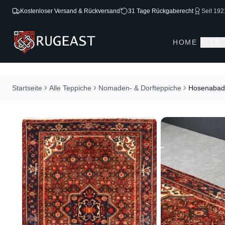
Kostenloser Versand & Rückversand
31 Tage Rückgaberecht
Seit 192
HOME
ALLE
Startseite
Alle Teppiche
Nomaden- & Dorfteppiche
Hosenabad