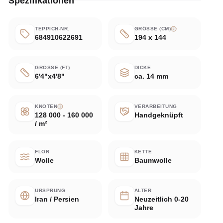
Spezifikationen
TEPPICH-NR.
GRÖSSE (CM)
684910622691
194 x 144
GRÖSSE (FT)
DICKE
6'4"x4'8"
ca. 14 mm
KNOTEN
VERARBEITUNG
128 000 - 160 000
Handgeknüpft
/ m²
FLOR
KETTE
Wolle
Baumwolle
URSPRUNG
ALTER
Iran / Persien
Neuzeitlich 0-20
Jahre