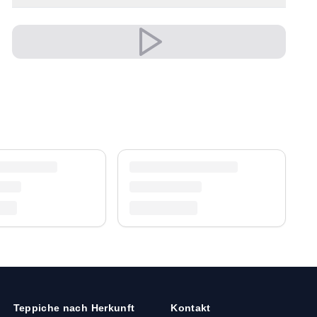
✔ Vielseitiger Stil für jeden Raum
✔ Passt zu moderner und klassischer Einrichtung
✔ Wertet jeden Raum mühelos auf
✔ Zeitloses Design für jeden Raum
Vielseitig und ausdrucksstark, fügt er sich
mühelos in moderne wie klassische
Einrichtungen ein.
Versand & Service
Profitieren Sie von kostenlosem Versand und
einem 30-tägigen Rückgaberecht. Entdecken Sie
mehr in unserer
Teppich-Kollektion
.
Teppiche nach Herkunft
Kontakt