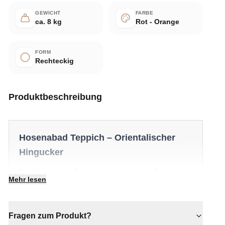
GEWICHT
FARBE
ca. 8 kg
Rot - Orange
FORM
Rechteckig
Produktbeschreibung
Hosenabad Teppich – Orientalischer
Hingucker
Der Hosenabad Teppich verleiht jedem Raum
Mehr lesen
zeitlosen Charakter und stille Eleganz. Ein
besonderes Stück, das einen Raum mühelos in
Szene setzt.
Fragen zum Produkt?
✔ Verleiht jedem Raum gemütliche Eleganz