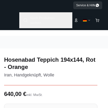
Service & Hilfe
Nach Produkten
suchen...
Hosenabad Teppich 194x144, Rot
- Orange
Iran, Handgeknüpft, Wolle
640,00 €
inkl. MwSt.