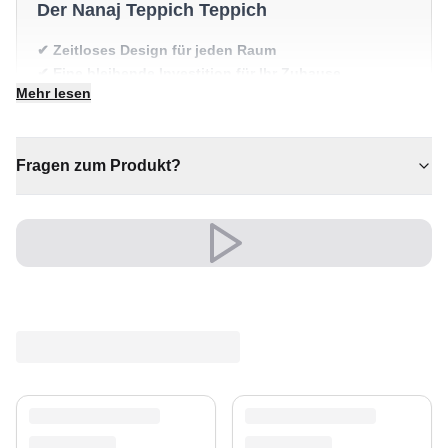
Der Nanaj Teppich Teppich
✔ Zeitloses Design für jeden Raum
✔ Eine bleibende Investition für Ihr Zuhause
Mehr lesen
✔ Vielseitiger Stil für jeden Raum
✔ Ein markantes Dekostück
✔ Passt zu moderner und klassischer Einrichtung
Fragen zum Produkt?
Versand & Service
Profitieren Sie von kostenlosem Versand und einem
30-tägigen Rückgaberecht. Entdecken Sie mehr in
unserer
Teppich-Kollektion
.