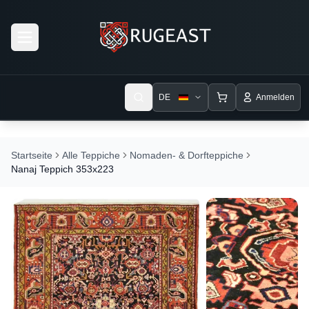
Open menu
DE
Anmelden
Startseite
Alle Teppiche
Nomaden- & Dorfteppiche
Nanaj Teppich 353x223