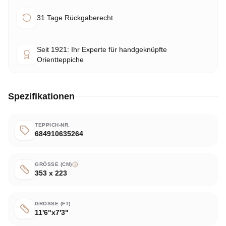
31 Tage Rückgaberecht
Seit 1921: Ihr Experte für handgeknüpfte
Orientteppiche
Spezifikationen
TEPPICH-NR.
684910635264
GRÖSSE (CM)
353 x 223
GRÖSSE (FT)
11'6"x7'3"