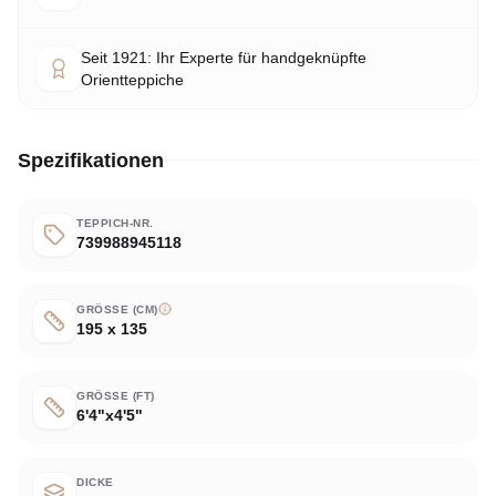
Seit 1921: Ihr Experte für handgeknüpfte
Orientteppiche
Spezifikationen
TEPPICH-NR.
739988945118
GRÖSSE (CM)
195 x 135
GRÖSSE (FT)
6'4"x4'5"
DICKE