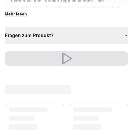
Lernen Sie den Tafreich Teppich kennen – ein
markanter Teppich, der Ihrem Zuhause Persönlichkeit
und Wärme schenkt. Ein echtes Herzstück für
Mehr lesen
individuelle Wohnräume.
✔ Sorgt für Wärme und Komfort
Fragen zum Produkt?
✔ Ein markantes Dekostück
✔ Eine bleibende Investition für Ihr Zuhause
✔ Verleiht jedem Raum gemütliche Eleganz
✔ Zeitloses Design für jeden Raum
Eine zeitlose Wahl, die Komfort und Charakter ins Herz
Ihres Zuhauses bringt.
Eleganz, die über Jahre besteht.
Versand & Service
Profitieren Sie von kostenlosem Versand und einem
30-tägigen Rückgaberecht. Entdecken Sie mehr in