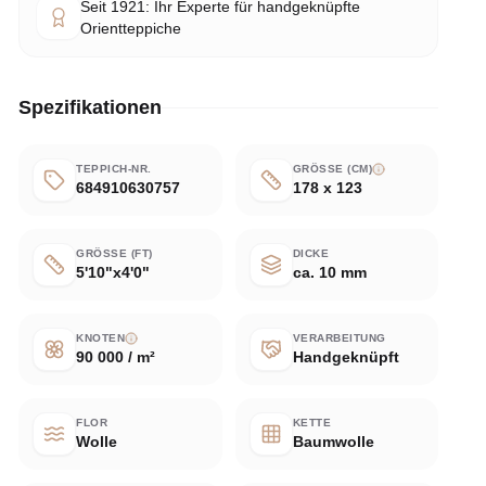
Seit 1921: Ihr Experte für handgeknüpfte
Orientteppiche
Spezifikationen
TEPPICH-NR.
GRÖSSE (CM)
684910630757
178 x 123
GRÖSSE (FT)
DICKE
5'10"x4'0"
ca. 10 mm
KNOTEN
VERARBEITUNG
90 000 / m²
Handgeknüpft
FLOR
KETTE
Wolle
Baumwolle