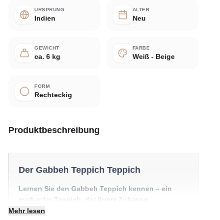
URSPRUNG
ALTER
Indien
Neu
GEWICHT
FARBE
ca. 6 kg
Weiß - Beige
FORM
Rechteckig
Produktbeschreibung
Der Gabbeh Teppich Teppich
Lernen Sie den Gabbeh Teppich kennen – ein
markanter Teppich, der Ihrem Zuhause
Persönlichkeit und Wärme schenkt. Ein echtes
Mehr lesen