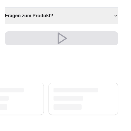
Herzstück für individuelle Wohnräume.
✔ Verleiht jedem Raum gemütliche Eleganz
Fragen zum Produkt?
✔ Vielseitiger Stil für jeden Raum
✔ Zeitloses Design für jeden Raum
✔ Wertet jeden Raum mühelos auf
✔ Ein markantes Dekostück
Sein edler Look wertet Wohn- und Schlafzimmer
auf und schafft eine warme, einladende
Atmosphäre.
Ein unverwechselbares Stil-Statement.
Versand & Service
Profitieren Sie von kostenlosem Versand und
einem 30-tägigen Rückgaberecht. Entdecken Sie
mehr in unserer
Teppich-Kollektion
.