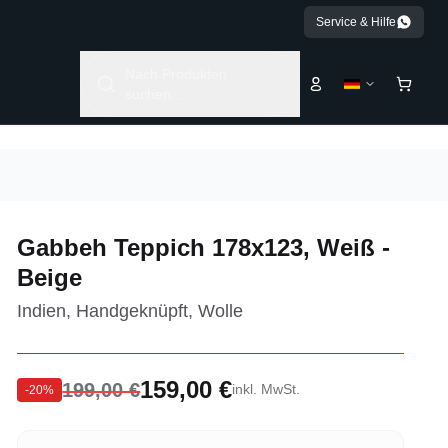
Service & Hilfe
Nach Produkten
suchen...
Gabbeh Teppich 178x123, Weiß -
Beige
Indien, Handgeknüpft, Wolle
159,00 €
199,00 €
inkl. MwSt.
-
20
%