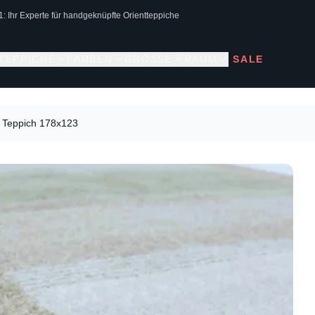
1: Ihr Experte für handgeknüpfte Orientteppiche
 TEPPICHE
FARBEN
GRÖSSE
RAUM
SALE
Teppich 178x123