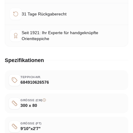
31 Tage Rückgaberecht
Seit 1921: Ihr Experte für handgeknüpfte
Orientteppiche
Spezifikationen
TEPPICH-NR.
684910626576
GRÖSSE (CM)
300 x 80
GRÖSSE (FT)
9'10"x2'7"