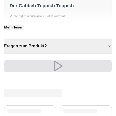
Der Gabbeh Teppich Teppich
✔ Sorgt für Wärme und Komfort
✔ Ein echter Blickfang für Ihr Zuhause
Mehr lesen
✔ Zeitloses Design für jeden Raum
✔ Eine bleibende Investition für Ihr Zuhause
✔ Verleiht jedem Raum gemütliche Eleganz
Fragen zum Produkt?
Versand & Service
Profitieren Sie von kostenlosem Versand und einem
30-tägigen Rückgaberecht. Entdecken Sie mehr in
unserer
Teppich-Kollektion
.