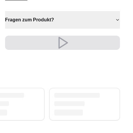
Szene setzt.
✔ Eine bleibende Investition für Ihr Zuhause
Fragen zum Produkt?
✔ Passt zu moderner und klassischer Einrichtung
✔ Ein markantes Dekostück
✔ Vielseitiger Stil für jeden Raum
✔ Ein echter Blickfang für Ihr Zuhause
Vielseitig und ausdrucksstark, fügt er sich
mühelos in moderne wie klassische
Einrichtungen ein.
Ein zeitloser Schatz für Ihr Zuhause.
Versand & Service
Profitieren Sie von kostenlosem Versand und
einem 30-tägigen Rückgaberecht. Entdecken Sie
mehr in unserer
Teppich-Kollektion
.