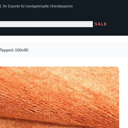
1: Ihr Experte für handgeknüpfte Orientteppiche
 TEPPICHE
FARBEN
GRÖSSE
RAUM
SALE
Teppich 160x90