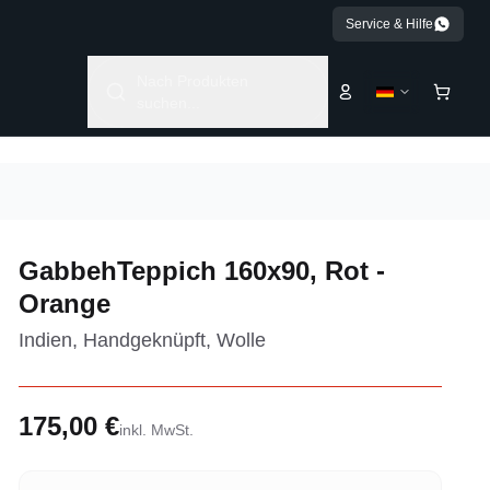
Service & Hilfe
Nach Produkten
suchen...
GabbehTeppich 160x90, Rot -
Orange
Indien, Handgeknüpft, Wolle
175,00 €
inkl. MwSt.