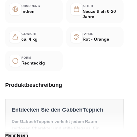
URSPRUNG
ALTER
Indien
Neuzeitlich 0-20
Jahre
GEWICHT
FARBE
ca. 4 kg
Rot - Orange
FORM
Rechteckig
Produktbeschreibung
Entdecken Sie den GabbehTeppich
Der GabbehTeppich verleiht jedem Raum
zeitlosen Charakter und stille Eleganz. Ein
besonderes Stück, das einen Raum mühelos in
Mehr lesen