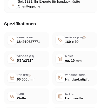
Seit 1921: Ihr Experte für handgeknüpfte
Orientteppiche
Spezifikationen
TEPPICH-NR.
GRÖSSE (CM)
684910627771
160 x 90
GRÖSSE (FT)
DICKE
5'2"x2'11"
ca. 10 mm
KNOTEN
VERARBEITUNG
90 000 / m²
Handgeknüpft
FLOR
KETTE
Wolle
Baumwolle