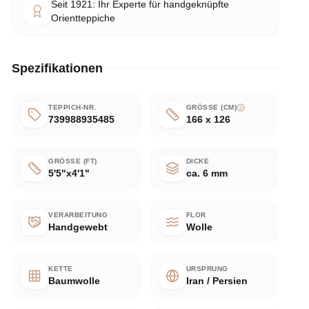
Seit 1921: Ihr Experte für handgeknüpfte
Orientteppiche
Spezifikationen
TEPPICH-NR.
GRÖSSE (CM)
739988935485
166 x 126
GRÖSSE (FT)
DICKE
5'5"x4'1"
ca. 6 mm
VERARBEITUNG
FLOR
Handgewebt
Wolle
KETTE
URSPRUNG
Baumwolle
Iran / Persien