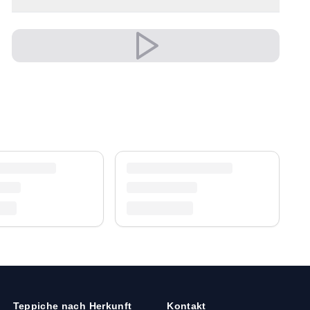
Vielseitig und ausdrucksstark, fügt er sich
mühelos in moderne wie klassische
Einrichtungen ein.
Versand & Service
Profitieren Sie von kostenlosem Versand und
einem 30-tägigen Rückgaberecht. Entdecken Sie
mehr in unserer
Teppich-Kollektion
.
Teppiche nach Herkunft
Kontakt