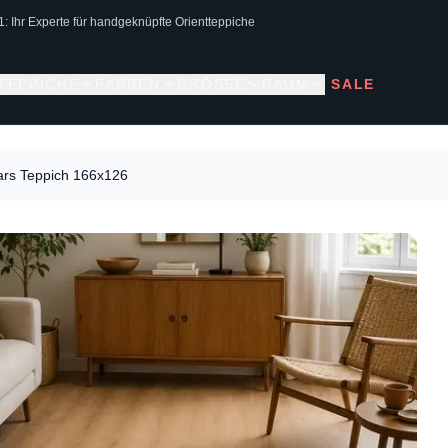
1: Ihr Experte für handgeknüpfte Orientteppiche
 TEPPICHE
FARBEN
GRÖSSE
RAUM
SALE
ars Teppich 166x126