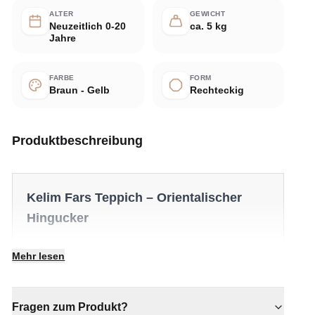
ALTER
GEWICHT
Neuzeitlich 0-20
ca. 5 kg
Jahre
FARBE
FORM
Braun - Gelb
Rechteckig
Produktbeschreibung
Kelim Fars Teppich – Orientalischer
Hingucker
✔ Zeitloses Design für jeden Raum
Mehr lesen
✔ Eine bleibende Investition für Ihr Zuhause
✔ Passt zu moderner und klassischer Einrichtung
✔ Verleiht jedem Raum gemütliche Eleganz
Fragen zum Produkt?
✔ Ein markantes Dekostück