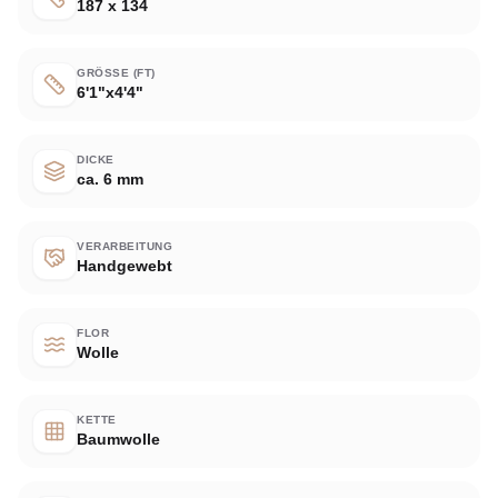
187 x 134
GRÖSSE (FT)
6'1"x4'4"
DICKE
ca. 6 mm
VERARBEITUNG
Handgewebt
FLOR
Wolle
KETTE
Baumwolle