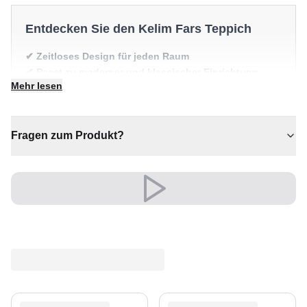
Entdecken Sie den Kelim Fars Teppich
✔ Zeitloses Design für jeden Raum
✔ Passt zu moderner und klassischer Einrichtung
Mehr lesen
✔ Sorgt für Wärme und Komfort
✔ Verleiht jedem Raum gemütliche Eleganz
✔ Ein markantes Dekostück
Fragen zum Produkt?
Vielseitig und ausdrucksstark, fügt er sich mühelos in
moderne wie klassische Einrichtungen ein.
Ein zeitloser Schatz für Ihr Zuhause.
Versand & Service
Profitieren Sie von kostenlosem Versand und einem
30-tägigen Rückgaberecht. Entdecken Sie mehr in
unserer
Teppich-Kollektion
.