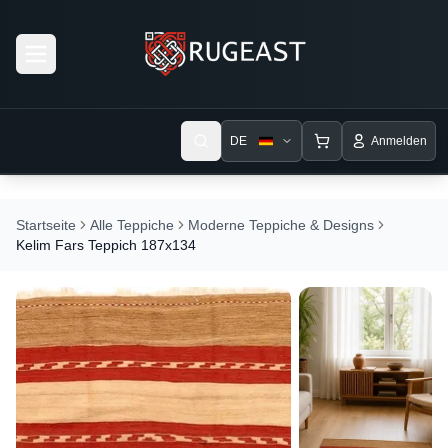
Open menu
DE
Anmelden
Startseite
Alle Teppiche
Moderne Teppiche & Designs
Kelim Fars Teppich 187x134