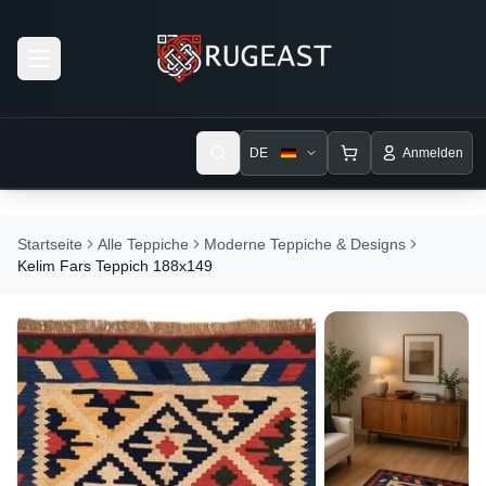
Open menu
DE
Anmelden
Startseite
Alle Teppiche
Moderne Teppiche & Designs
Kelim Fars Teppich 188x149