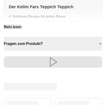
Der Kelim Fars Teppich Teppich
✔ Zeitloses Design für jeden Raum
✔ Passt zu moderner und klassischer Einrichtung
Mehr lesen
✔ Eine bleibende Investition für Ihr Zuhause
✔ Verleiht jedem Raum gemütliche Eleganz
✔ Vielseitiger Stil für jeden Raum
Fragen zum Produkt?
Vielseitig und ausdrucksstark, fügt er sich mühelos in
moderne wie klassische Einrichtungen ein.
Ein zeitloser Schatz für Ihr Zuhause.
Versand & Service
Profitieren Sie von kostenlosem Versand und einem
30-tägigen Rückgaberecht. Entdecken Sie mehr in
unserer
Teppich-Kollektion
.