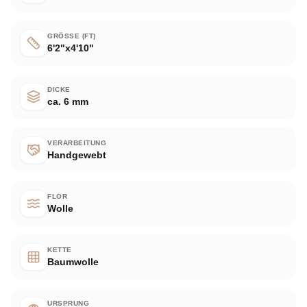
GRÖSSE (FT)
6'2"x4'10"
DICKE
ca. 6 mm
VERARBEITUNG
Handgewebt
FLOR
Wolle
KETTE
Baumwolle
URSPRUNG