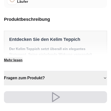
Läufer
Produktbeschreibung
Entdecken Sie den Kelim Teppich
Der Kelim Teppich setzt überall ein elegantes
Statement. Seine einladende Wirkung verwandelt
jeden Raum in etwas Besonderes.
Mehr lesen
✔ Ein markantes Dekostück
✔ Eine bleibende Investition für Ihr Zuhause
Fragen zum Produkt?
✔ Zeitloses Design für jeden Raum
✔ Vielseitiger Stil für jeden Raum
✔ Passt zu moderner und klassischer Einrichtung
Vielseitig und ausdrucksstark, fügt er sich mühelos in
moderne wie klassische Einrichtungen ein.