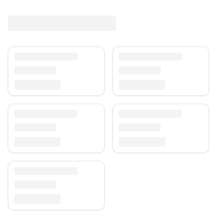
Ein unverwechselbares Stil-Statement.
Versand & Service
Profitieren Sie von kostenlosem Versand und einem
30-tägigen Rückgaberecht. Entdecken Sie mehr in
unserer
Teppich-Kollektion
.