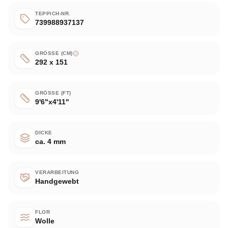
TEPPICH-NR.
739988937137
GRÖSSE (CM)
292 x 151
GRÖSSE (FT)
9'6"x4'11"
DICKE
ca. 4 mm
VERARBEITUNG
Handgewebt
FLOR
Wolle