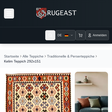
Open menu
DE
Anmelden
Startseite
Alle Teppiche
Traditionelle & Perserteppiche
Kelim Teppich 292x151