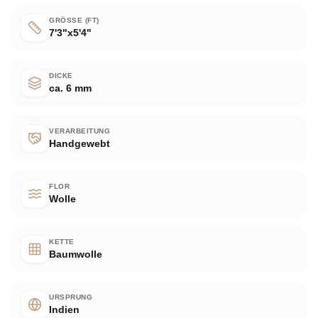
GRÖSSE (FT)
7'3"x5'4"
DICKE
ca. 6 mm
VERARBEITUNG
Handgewebt
FLOR
Wolle
KETTE
Baumwolle
URSPRUNG
Indien