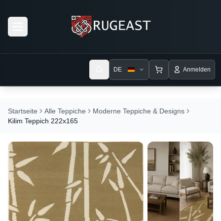
Open menu
DE
Anmelden
Startseite
Alle Teppiche
Moderne Teppiche & Designs
Kilim Teppich 222x165