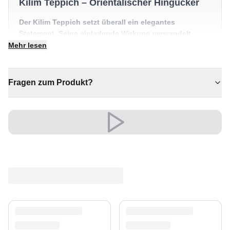
Kilim Teppich – Orientalischer Hingucker
Der Kilim Teppich setzt überall ein elegantes
Statement. Seine einladende Wirkung verwandelt
jeden Raum in etwas Besonderes.
Mehr lesen
✔ Verleiht jedem Raum gemütliche Eleganz
✔ Vielseitiger Stil für jeden Raum
Fragen zum Produkt?
✔ Zeitloses Design für jeden Raum
✔ Ein echter Blickfang für Ihr Zuhause
✔ Eine bleibende Investition für Ihr Zuhause
Vielseitig und ausdrucksstark, fügt er sich mühelos in
moderne wie klassische Einrichtungen ein.
Ein unverwechselbares Stil-Statement.
Versand & Service
Profitieren Sie von kostenlosem Versand und einem