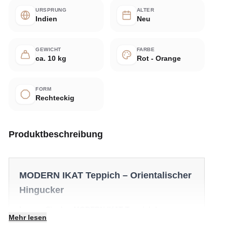
URSPRUNG
ALTER
Indien
Neu
GEWICHT
FARBE
ca. 10 kg
Rot - Orange
FORM
Rechteckig
Produktbeschreibung
MODERN IKAT Teppich – Orientalischer
Hingucker
Lernen Sie den MODERN IKAT Teppich kennen –
Mehr lesen
ein markanter Teppich, der Ihrem Zuhause