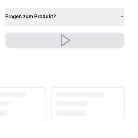
Persönlichkeit und Wärme schenkt. Ein echtes
Herzstück für individuelle Wohnräume.
Fragen zum Produkt?
✔ Zeitloses Design für jeden Raum
✔ Passt zu moderner und klassischer Einrichtung
✔ Ein markantes Dekostück
✔ Wertet jeden Raum mühelos auf
✔ Eine bleibende Investition für Ihr Zuhause
Sein edler Look wertet Wohn- und Schlafzimmer
auf und schafft eine warme, einladende
Atmosphäre.
Ein zeitloser Schatz für Ihr Zuhause.
Versand & Service
Profitieren Sie von kostenlosem Versand und
einem 30-tägigen Rückgaberecht. Entdecken Sie
mehr in unserer
Teppich-Kollektion
.