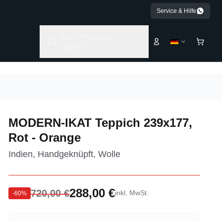
Service & Hilfe
Nach Produkten
suchen...
MODERN-IKAT Teppich 239x177,
Rot - Orange
Indien, Handgeknüpft, Wolle
288,00 €
720,00 €
inkl. MwSt.
-
60
%