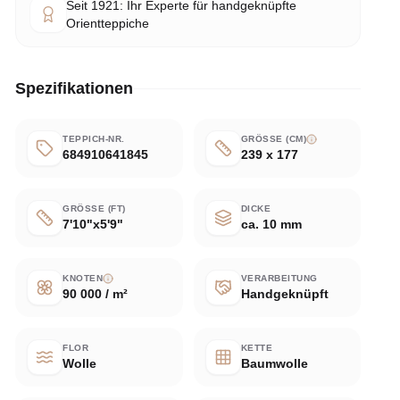
Seit 1921: Ihr Experte für handgeknüpfte
Orientteppiche
Spezifikationen
TEPPICH-NR.
GRÖSSE (CM)
684910641845
239 x 177
GRÖSSE (FT)
DICKE
7'10"x5'9"
ca. 10 mm
KNOTEN
VERARBEITUNG
90 000 / m²
Handgeknüpft
FLOR
KETTE
Wolle
Baumwolle