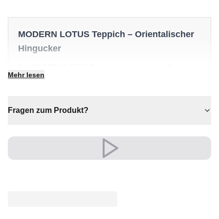
MODERN LOTUS Teppich – Orientalischer
Hingucker
Der MODERN LOTUS Teppich verleiht jedem Raum
Mehr lesen
zeitlosen Charakter und stille Eleganz. Ein besonderes
Stück, das einen Raum mühelos in Szene setzt.
✔ Ein markantes Dekostück
Fragen zum Produkt?
✔ Vielseitiger Stil für jeden Raum
✔ Eine bleibende Investition für Ihr Zuhause
✔ Wertet jeden Raum mühelos auf
✔ Verleiht jedem Raum gemütliche Eleganz
Sein edler Look wertet Wohn- und Schlafzimmer auf
und schafft eine warme, einladende Atmosphäre.
Ein unverwechselbares Stil-Statement.