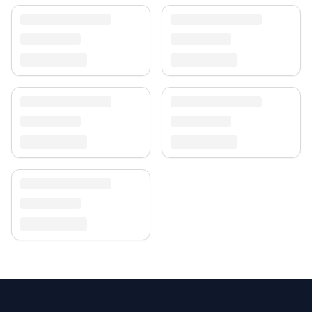
Versand & Service
Profitieren Sie von kostenlosem Versand und einem
30-tägigen Rückgaberecht. Entdecken Sie mehr in
unserer
Teppich-Kollektion
.