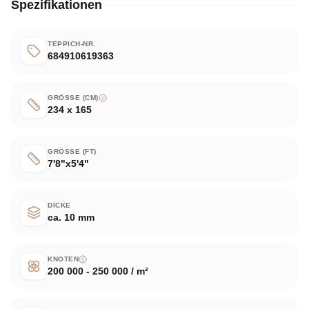
Spezifikationen
TEPPICH-NR.
684910619363
GRÖSSE (CM)
234 x 165
GRÖSSE (FT)
7'8"x5'4"
DICKE
ca. 10 mm
KNOTEN
200 000 - 250 000 / m²