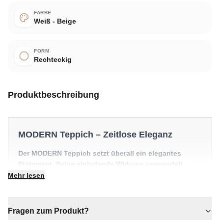
FARBE
Weiß - Beige
FORM
Rechteckig
Produktbeschreibung
MODERN Teppich – Zeitlose Eleganz
Der MODERN Teppich setzt überall ein elegantes
Statement. Seine einladende Wirkung verwandelt
jeden Raum in etwas Besonderes.
Mehr lesen
✔ Eine bleibende Investition für Ihr Zuhause
✔ Ein echter Blickfang für Ihr Zuhause
Fragen zum Produkt?
✔ Verleiht jedem Raum gemütliche Eleganz