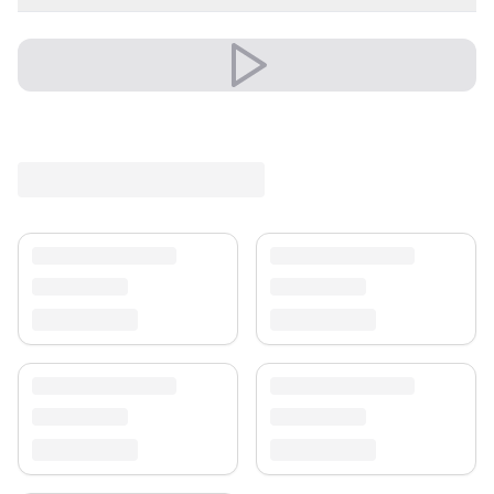
✔ Wertet jeden Raum mühelos auf
✔ Zeitloses Design für jeden Raum
Sein edler Look wertet Wohn- und Schlafzimmer auf
und schafft eine warme, einladende Atmosphäre.
Eleganz, die über Jahre besteht.
Versand & Service
Profitieren Sie von kostenlosem Versand und einem
30-tägigen Rückgaberecht. Entdecken Sie mehr in
unserer
Teppich-Kollektion
.