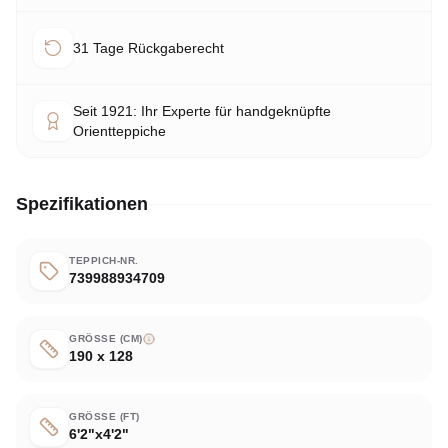
31 Tage Rückgaberecht
Seit 1921: Ihr Experte für handgeknüpfte
Orientteppiche
Spezifikationen
TEPPICH-NR.
739988934709
GRÖSSE (CM)
190 x 128
GRÖSSE (FT)
6'2"x4'2"