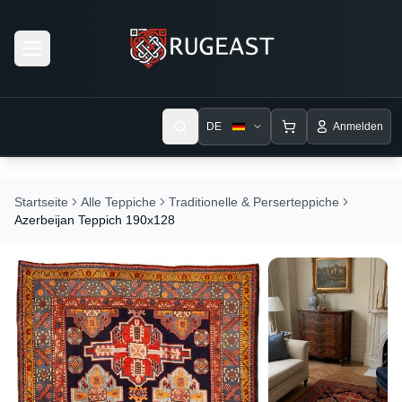
Open menu
DE
Anmelden
Startseite
Alle Teppiche
Traditionelle & Perserteppiche
Azerbeijan Teppich 190x128