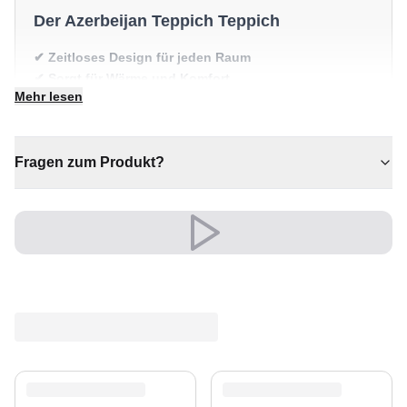
Der Azerbeijan Teppich Teppich
✔ Zeitloses Design für jeden Raum
✔ Sorgt für Wärme und Komfort
Mehr lesen
✔ Ein echter Blickfang für Ihr Zuhause
✔ Verleiht jedem Raum gemütliche Eleganz
✔ Wertet jeden Raum mühelos auf
Fragen zum Produkt?
Vielseitig und ausdrucksstark, fügt er sich mühelos in
moderne wie klassische Einrichtungen ein.
Versand & Service
Profitieren Sie von kostenlosem Versand und einem
30-tägigen Rückgaberecht. Entdecken Sie mehr in
unserer
Teppich-Kollektion
.