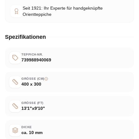
Seit 1921: Ihr Experte für handgeknüpfte
Orientteppiche
Spezifikationen
TEPPICH-NR.
739988940069
GRÖSSE (CM)
400 x 300
GRÖSSE (FT)
13'1"x9'10"
DICKE
ca. 10 mm