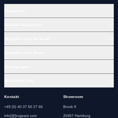
Kategorien
Beliebte Kategorien
Teppiche nach Herkunft
Teppiche nach Raum
Bedingungen
Nützliche Links
Kontakt
Showroom
+49 (0) 40 37 50 27 66
Brook 9
info[@]rugeast.com
20457 Hamburg