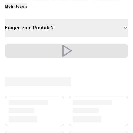
und Wärme schenkt. Ein echtes Herzstück für
Mehr lesen
individuelle Wohnräume.
✔ Ein markantes Dekostück
Fragen zum Produkt?
✔ Passt zu moderner und klassischer Einrichtung
✔ Verleiht jedem Raum gemütliche Eleganz
✔ Wertet jeden Raum mühelos auf
✔ Zeitloses Design für jeden Raum
Vielseitig und ausdrucksstark, fügt er sich mühelos in
moderne wie klassische Einrichtungen ein.
Ein zeitloser Schatz für Ihr Zuhause.
Versand & Service
Profitieren Sie von kostenlosem Versand und einem
30-tägigen Rückgaberecht. Entdecken Sie mehr in
unserer
Teppich-Kollektion
.