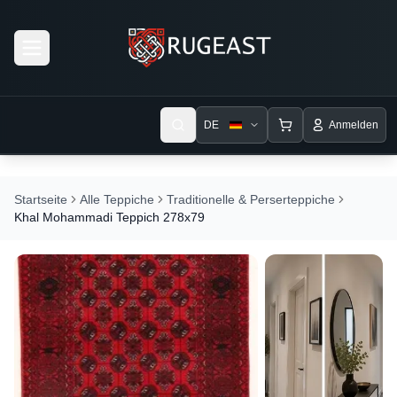
Open menu
DE
Anmelden
Startseite
Alle Teppiche
Traditionelle & Perserteppiche
Khal Mohammadi Teppich 278x79