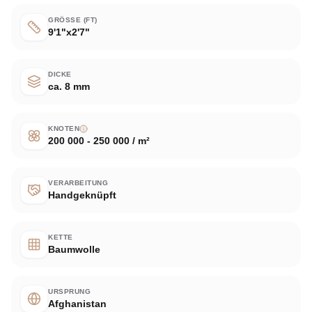
GRÖSSE (FT)
9'1"x2'7"
DICKE
ca. 8 mm
KNOTEN
200 000 - 250 000 / m²
VERARBEITUNG
Handgeknüpft
KETTE
Baumwolle
URSPRUNG
Afghanistan