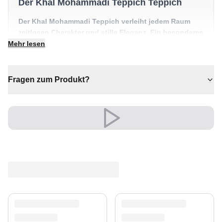
Der Khal Mohammadi Teppich Teppich
Der Khal Mohammadi Teppich verleiht jedem Raum
zeitlosen Charakter und stille Eleganz. Ein besonderes
Stück, das einen Raum mühelos in Szene setzt.
Mehr lesen
✔ Zeitloses Design für jeden Raum
✔ Sorgt für Wärme und Komfort
Fragen zum Produkt?
✔ Verleiht jedem Raum gemütliche Eleganz
✔ Wertet jeden Raum mühelos auf
✔ Vielseitiger Stil für jeden Raum
Versand & Service
Profitieren Sie von kostenlosem Versand und einem
30-tägigen Rückgaberecht. Entdecken Sie mehr in
unserer
Teppich-Kollektion
.