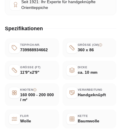
Seit 1921: Ihr Experte für handgeknüpfte
Orientteppiche
Spezifikationen
TEPPICH-NR.
GRÖSSE (CM)
739988934662
360 x 86
GRÖSSE (FT)
DICKE
11'9"x2'9"
ca. 10 mm
KNOTEN
VERARBEITUNG
160 000 - 200 000
Handgeknüpft
/ m²
FLOR
KETTE
Wolle
Baumwolle