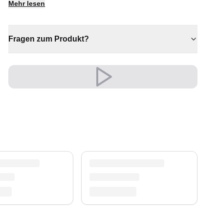
Mehr lesen
✔ Verleiht jedem Raum gemütliche Eleganz
✔ Wertet jeden Raum mühelos auf
✔ Ein markantes Dekostück
Fragen zum Produkt?
Versand & Service
Profitieren Sie von kostenlosem Versand und
einem 30-tägigen Rückgaberecht. Entdecken Sie
mehr in unserer
Teppich-Kollektion
.