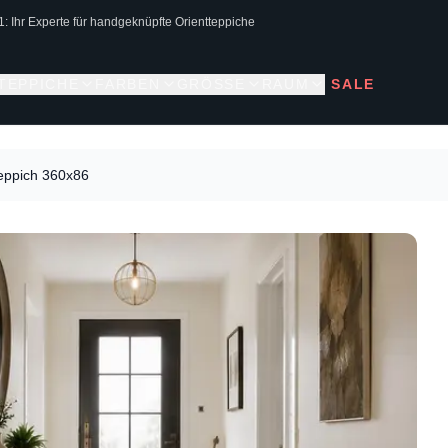
1: Ihr Experte für handgeknüpfte Orientteppiche
 TEPPICHE
FARBEN
GRÖSSE
RAUM
SALE
Teppich 360x86