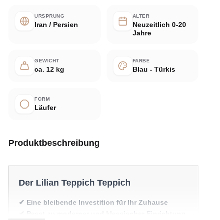
URSPRUNG
ALTER
Iran / Persien
Neuzeitlich 0-20
Jahre
GEWICHT
FARBE
ca. 12 kg
Blau - Türkis
FORM
Läufer
Produktbeschreibung
Der Lilian Teppich Teppich
✔ Eine bleibende Investition für Ihr Zuhause
✔ Passt zu moderner und klassischer Einrichtung