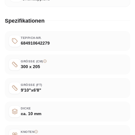
Spezifikationen
TEPPICH-NR.
684910642279
GRÖSSE (CM)
300 x 205
GRÖSSE (FT)
9'10"x6'8"
DICKE
ca. 10 mm
KNOTEN