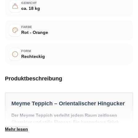
GEWICHT
ca. 18 kg
FARBE
Rot - Orange
FORM
Rechteckig
Produktbeschreibung
Meyme Teppich – Orientalischer Hingucker
Der Meyme Teppich verleiht jedem Raum zeitlosen
Charakter und stille Eleganz. Ein besonderes Stück,
das einen Raum mühelos in Szene setzt.
Mehr lesen