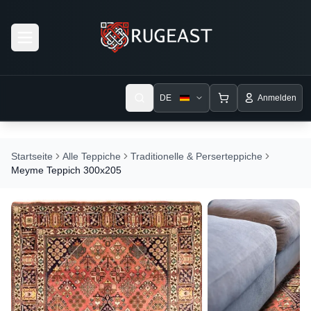
Open menu
DE
Anmelden
Startseite
Alle Teppiche
Traditionelle & Perserteppiche
Meyme Teppich 300x205