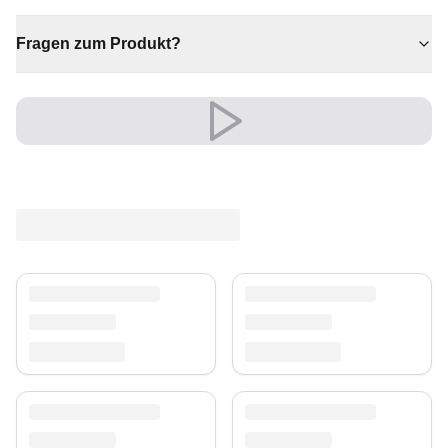
✔ Ein echter Blickfang für Ihr Zuhause
✔ Eine bleibende Investition für Ihr Zuhause
Fragen zum Produkt?
✔ Ein markantes Dekostück
✔ Verleiht jedem Raum gemütliche Eleganz
✔ Passt zu moderner und klassischer Einrichtung
Eine zeitlose Wahl, die Komfort und Charakter ins Herz
Ihres Zuhauses bringt.
Ein unverwechselbares Stil-Statement.
Versand & Service
Profitieren Sie von kostenlosem Versand und einem
30-tägigen Rückgaberecht. Entdecken Sie mehr in
unserer
Teppich-Kollektion
.