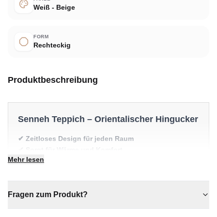
Weiß - Beige
FORM
Rechteckig
Produktbeschreibung
Senneh Teppich – Orientalischer Hingucker
✔ Zeitloses Design für jeden Raum
✔ Sorgt für Wärme und Komfort
Mehr lesen
✔ Verleiht jedem Raum gemütliche Eleganz
✔ Wertet jeden Raum mühelos auf
✔ Vielseitiger Stil für jeden Raum
Fragen zum Produkt?
Ein zeitloser Schatz für Ihr Zuhause.