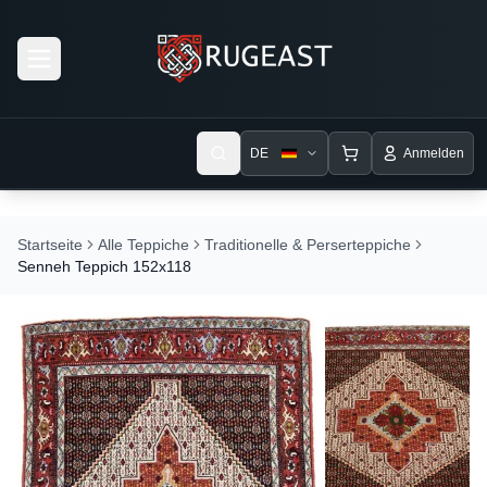
Open menu
DE
Anmelden
Startseite
Alle Teppiche
Traditionelle & Perserteppiche
Senneh Teppich 152x118