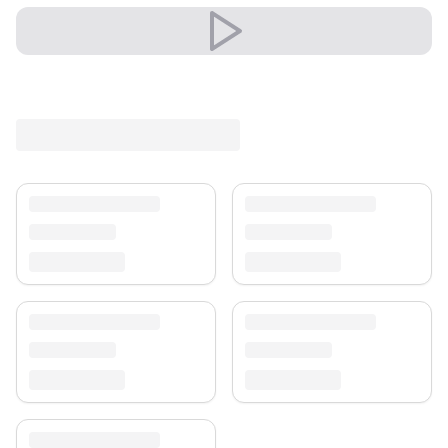
Versand & Service
Profitieren Sie von kostenlosem Versand und einem
30-tägigen Rückgaberecht. Entdecken Sie mehr in
unserer
Teppich-Kollektion
.