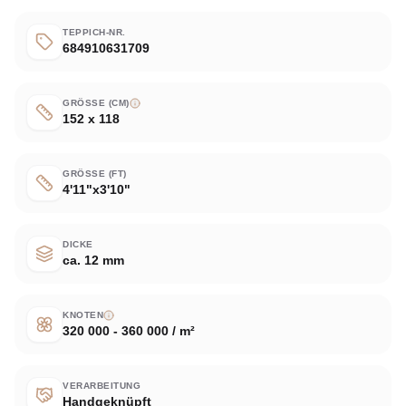
TEPPICH-NR.
684910631709
GRÖSSE (CM)
152 x 118
GRÖSSE (FT)
4'11"x3'10"
DICKE
ca. 12 mm
KNOTEN
320 000 - 360 000 / m²
VERARBEITUNG
Handgeknüpft