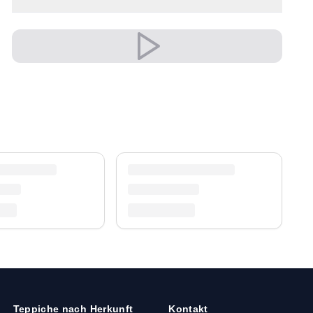
Versand & Service
Profitieren Sie von kostenlosem Versand und
einem 30-tägigen Rückgaberecht. Entdecken Sie
mehr in unserer
Teppich-Kollektion
.
Teppiche nach Herkunft
Kontakt