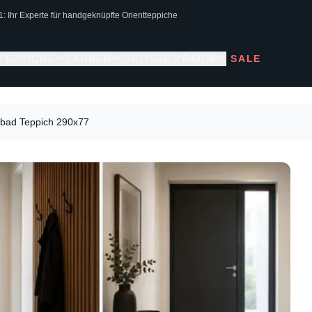
1: Ihr Experte für handgeknüpfte Orientteppiche
 TEPPICHE
FARBEN
GRÖSSE
RAUM
SALE
abad Teppich 290x77