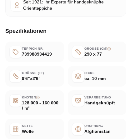
Seit 1921: Ihr Experte für handgeknüpfte
Orientteppiche
Spezifikationen
TEPPICH-NR.
GRÖSSE (CM)
739988934419
290 x 77
GRÖSSE (FT)
DICKE
9'6"x2'6"
ca. 10 mm
KNOTEN
VERARBEITUNG
128 000 - 160 000
Handgeknüpft
/ m²
KETTE
URSPRUNG
Wolle
Afghanistan