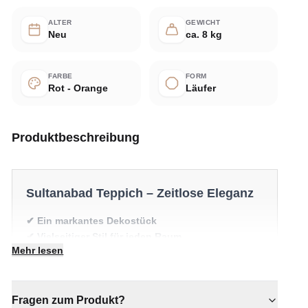
ALTER
GEWICHT
Neu
ca. 8 kg
FARBE
FORM
Rot - Orange
Läufer
Produktbeschreibung
Sultanabad Teppich – Zeitlose Eleganz
✔ Ein markantes Dekostück
✔ Vielseitiger Stil für jeden Raum
Mehr lesen
✔ Ein echter Blickfang für Ihr Zuhause
✔ Verleiht jedem Raum gemütliche Eleganz
✔ Wertet jeden Raum mühelos auf
Fragen zum Produkt?