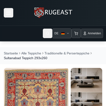
Open menu
DE
Anmelden
Startseite
Alle Teppiche
Traditionelle & Perserteppiche
Sultanabad Teppich 293x260