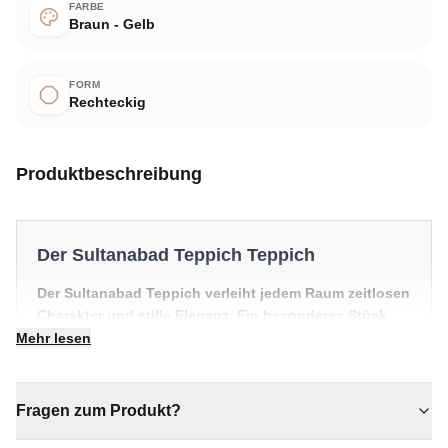
FARBE
Braun - Gelb
FORM
Rechteckig
Produktbeschreibung
Der Sultanabad Teppich Teppich
Der Sultanabad Teppich verleiht jedem Raum zeitlosen
Charakter und stille Eleganz. Ein besonderes Stück,
das einen Raum mühelos in Szene setzt.
Mehr lesen
✔ Zeitloses Design für jeden Raum
✔ Verleiht jedem Raum gemütliche Eleganz
Fragen zum Produkt?
✔ Ein markantes Dekostück
✔ Wertet jeden Raum mühelos auf