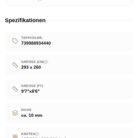
Spezifikationen
TEPPICH-NR.
739988934440
GRÖSSE (CM)
293 x 260
GRÖSSE (FT)
9'7"x8'6"
DICKE
ca. 10 mm
KNOTEN