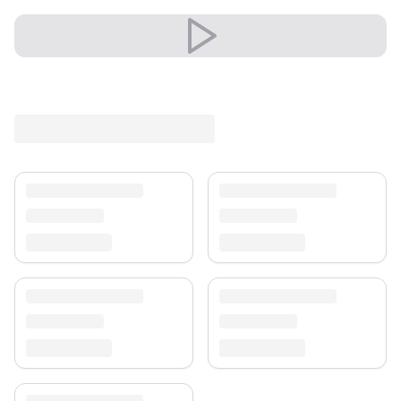
✔ Passt zu moderner und klassischer Einrichtung
Vielseitig und ausdrucksstark, fügt er sich mühelos in
moderne wie klassische Einrichtungen ein.
Ein unverwechselbares Stil-Statement.
Versand & Service
Profitieren Sie von kostenlosem Versand und einem
30-tägigen Rückgaberecht. Entdecken Sie mehr in
unserer
Teppich-Kollektion
.