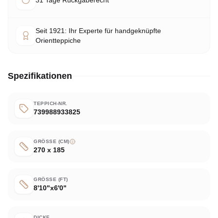
31 Tage Rückgaberecht
Seit 1921: Ihr Experte für handgeknüpfte
Orientteppiche
Spezifikationen
TEPPICH-NR.
739988933825
GRÖSSE (CM)
270 x 185
GRÖSSE (FT)
8'10"x6'0"
DICKE