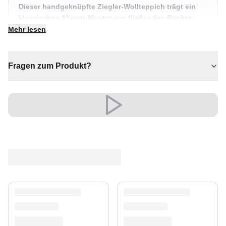
Dieser handgeknüpfte Ziegler-Wollteppich trägt ein
klassisches Allover-Muster aus fließenden Ranken,
großzügig gezeichneten Palmetten und sanft
Mehr lesen
geschwungenen Stängeln – alles auf tiefem Schwarz.
Die goldbraunen und sandbeigen Motive setzen sich
so klar ab, dass der Teppich in einem Raum sofort
Fragen zum Produkt?
Gewicht und Ruhe zugleich schafft.
✔ Schwarzes Feld mit gold-beigen Blütenmotiven
✔ Handgeknüpfte Wolle – weich und strapazierfähig
✔ Natürliche Wärme und Behaglichkeit unter den
Füßen
✔ Für Wohnzimmer, Esszimmer oder ein Arbeitszimmer
✔ Seltene Farbstellung im Ziegler-Stil
Die handgesponnene Wolle fühlt sich angenehm fest
unter den Füßen an, reguliert Feuchtigkeit auf
natürliche Weise und bringt in jedem
Traditionelle &
Perserteppiche
-Interieur echte Wärme ins Zimmer.
Als Ankerteppich unterm Sofa oder mittig im
Esszimmer zieht er die Blicke auf sich, ohne