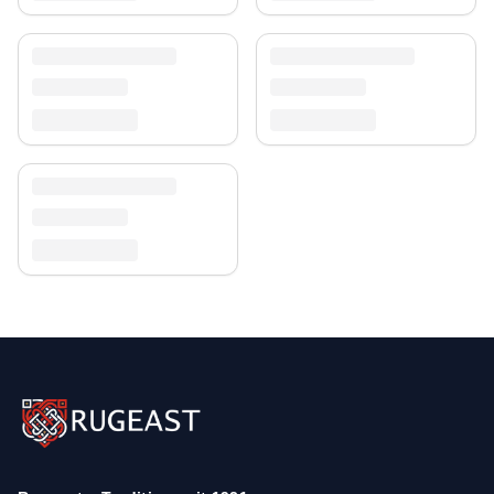
aufdringlich zu wirken – ein Stück aus dem
Ziegler &
Kazak Teppiche
-Sortiment bei
RugEast
, das zu klaren
wie warmen Einrichtungsstilen passt.
Kostenloser Versand innerhalb Deutschlands –
schnell, sicher und direkt zu Ihnen nach Hause.
Mehr entdecken
Stöbern Sie weiter in unserer Auswahl und finden Sie
den Teppich, der Ihrem Raum eine eigene Note gibt.