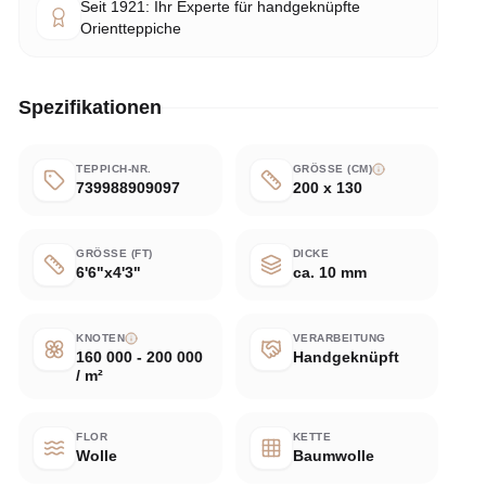
Seit 1921: Ihr Experte für handgeknüpfte
Orientteppiche
Spezifikationen
TEPPICH-NR.
GRÖSSE (CM)
739988909097
200 x 130
GRÖSSE (FT)
DICKE
6'6"x4'3"
ca. 10 mm
KNOTEN
VERARBEITUNG
160 000 - 200 000
Handgeknüpft
/ m²
FLOR
KETTE
Wolle
Baumwolle