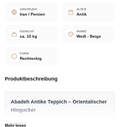
URSPRUNG
ALTER
Iran / Persien
Antik
GEWICHT
FARBE
ca. 10 kg
Weiß - Beige
FORM
Rechteckig
Produktbeschreibung
Abadeh Antike Teppich – Orientalischer
Hingucker
Lernen Sie den Abadeh Antike Teppich kennen –
Mehr lesen