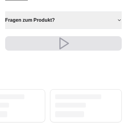
ein markanter Teppich, der Ihrem Zuhause
Persönlichkeit und Wärme schenkt. Ein echtes
Herzstück für individuelle Wohnräume.
Fragen zum Produkt?
✔ Zeitloses Design für jeden Raum
✔ Verleiht jedem Raum gemütliche Eleganz
✔ Vielseitiger Stil für jeden Raum
✔ Wertet jeden Raum mühelos auf
✔ Ein echter Blickfang für Ihr Zuhause
Sein edler Look wertet Wohn- und Schlafzimmer
auf und schafft eine warme, einladende
Atmosphäre.
Ein unverwechselbares Stil-Statement.
Versand & Service
Profitieren Sie von kostenlosem Versand und
einem 30-tägigen Rückgaberecht. Entdecken Sie