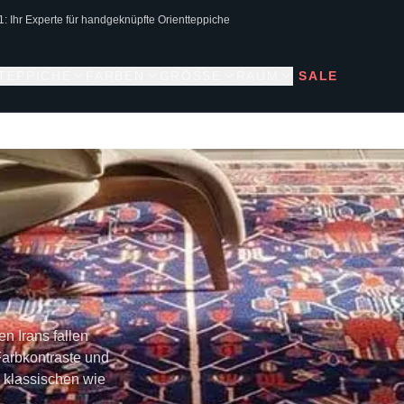
1: Ihr Experte für handgeknüpfte Orientteppiche
 TEPPICHE
FARBEN
GRÖSSE
RAUM
SALE
n Irans fallen
Farbkontraste und
 klassischen wie