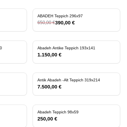
ABADEH Teppich 296x97
-
40
%
390,00 €
650,00 €
0
Abadeh Antike Teppich 193x141
1.150,00 €
Antik Abadeh -Alt Teppich 319x214
7.500,00 €
cht verfügbar
Abadeh Teppich 98x59
250,00 €