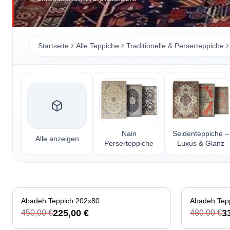
Startseite
Alle Teppiche
Traditionelle & Perserteppiche
Nain
Seidenteppiche –
Alle anzeigen
Perserteppiche
Luxus & Glanz
-
50
%
Abadeh Teppich 202x80
-
30
%
225,00 €
3
450,00 €
480,00 €