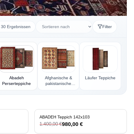
 30 Ergebnissen
Filter
Abadeh
Afghanische &
Läufer Teppiche
Perserteppiche
pakistanische
Per
Teppiche
ABADEH Teppich 142x103
-
30
%
980,00 €
1.400,00 €