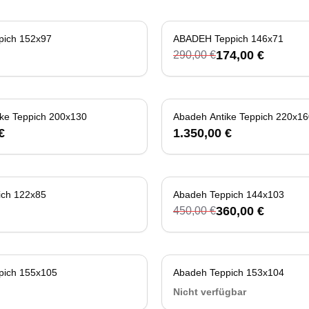
pich 152x97
-
40
%
ABADEH Teppich 146x71
174,00 €
290,00 €
ke Teppich 200x130
Abadeh Antike Teppich 220x16
€
1.350,00 €
ich 122x85
Abadeh Teppich 144x103
-
20
%
360,00 €
450,00 €
pich 155x105
Abadeh Teppich 153x104
Ni
Nicht verfügbar