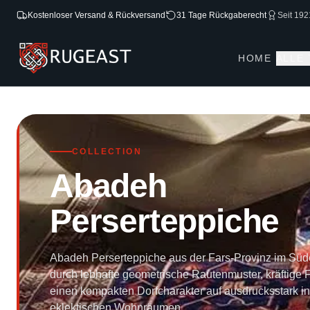
Kostenloser Versand & Rückversand
31 Tage Rückgaberecht
Seit 192
HOME
ALLE
COLLECTION
Abadeh
Perserteppiche
Abadeh Perserteppiche aus der Fars-Provinz im Süde
durch lebhafte geometrische Rautenmuster, kräftige 
einen kompakten Dorfcharakter auf ausdrucksstark in
eklektischen Wohnräumen.