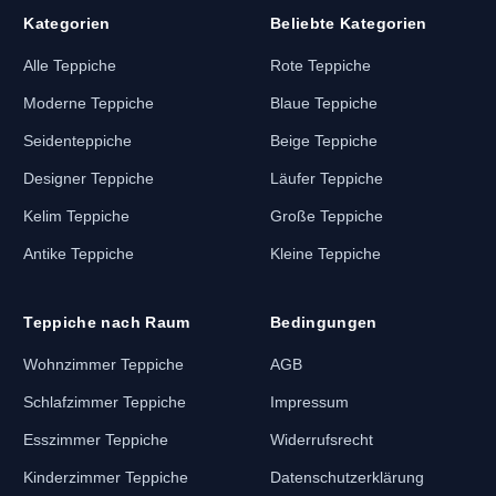
Kategorien
Beliebte Kategorien
Alle Teppiche
Rote Teppiche
Moderne Teppiche
Blaue Teppiche
Seidenteppiche
Beige Teppiche
Designer Teppiche
Läufer Teppiche
Kelim Teppiche
Große Teppiche
Antike Teppiche
Kleine Teppiche
Teppiche nach Raum
Bedingungen
Wohnzimmer Teppiche
AGB
Schlafzimmer Teppiche
Impressum
andwerkskunst
Esszimmer Teppiche
Widerrufsrecht
ht aus handgesponnener Wolle, gefärbt mit natürlichen Pigmen
Kinderzimmer Teppiche
Datenschutzerklärung
schen 160.000 und 250.000 Knoten pro Quadratmeter, was Detailp