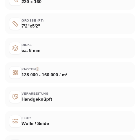
220 x 160
GRÖSSE (FT)
7'2"x5'2"
DICKE
ca. 8 mm
KNOTEN
128 000 - 160 000 / m²
VERARBEITUNG
Handgeknüpft
FLOR
Wolle / Seide