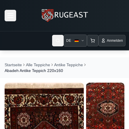
Open menu
DE
Anmelden
Startseite
Alle Teppiche
Antike Teppiche
Abadeh Antike Teppich 220x160