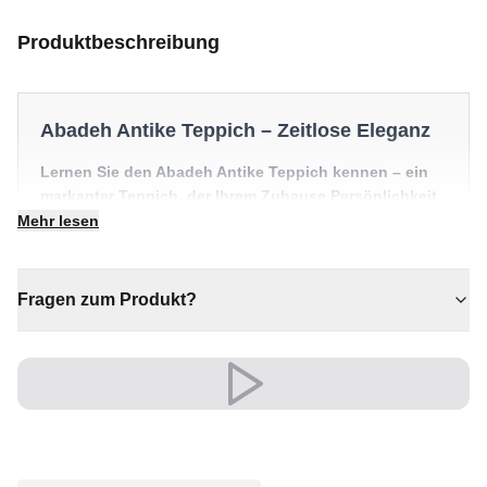
Produktbeschreibung
Abadeh Antike Teppich – Zeitlose Eleganz
Lernen Sie den Abadeh Antike Teppich kennen – ein
markanter Teppich, der Ihrem Zuhause Persönlichkeit
und Wärme schenkt. Ein echtes Herzstück für
Mehr lesen
individuelle Wohnräume.
✔ Vielseitiger Stil für jeden Raum
Fragen zum Produkt?
✔ Passt zu moderner und klassischer Einrichtung
✔ Zeitloses Design für jeden Raum
✔ Verleiht jedem Raum gemütliche Eleganz
✔ Ein echter Blickfang für Ihr Zuhause
Eine zeitlose Wahl, die Komfort und Charakter ins Herz
Ihres Zuhauses bringt.