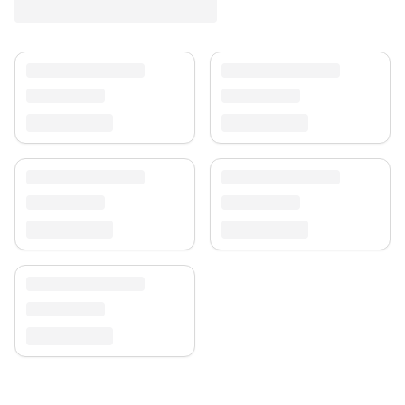
Ein zeitloser Schatz für Ihr Zuhause.
Versand & Service
Profitieren Sie von kostenlosem Versand und einem
30-tägigen Rückgaberecht. Entdecken Sie mehr in
unserer
Teppich-Kollektion
.