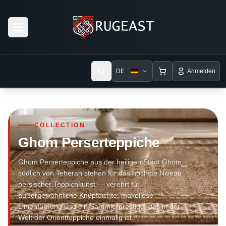
Open menu
DE
Anmelden
COLLECTION
Ghom Perserteppiche
Ghom Perserteppiche aus der heiligen Stadt Ghom
südlich von Teheran stehen für das höchste Niveau
persischer Teppichkunst — verehrt für
außergewöhnliche Knüpfdichte, makellose
Linienführung und ein Sammlerprestige, das in der
Welt der Orientteppiche einmalig ist.