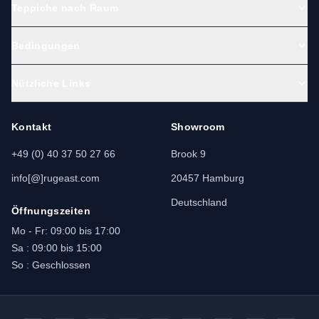
Teppiche nach Raum
vertrauenswürdigen Anbietern vor dem Kauf.
Bedingungen
Wo kann man Qum Teppiche kaufen?
Nützliche Links
Es gibt heute verschiedene zuverlässige Wege,
um
Qum Teppiche zu kaufen
, sowohl online als
Kontakt
Showroom
auch vor Ort:
Online-Shops für persische Teppiche:
+49 (0) 40 37 50 27 66
Brook 9
Wählen Sie Händler, die sich auf
info[@]rugeast.com
20457 Hamburg
handgefertigte iranische Teppiche spezialisiert
haben.
Deutschland
Öffnungszeiten
Teppichbasare im Iran:
Städte wie Teheran,
Mo - Fr: 09:00 bis 17:00
Isfahan und Qom sind bekannt für authentische
Sa : 09:00 bis 15:00
Stücke.
So : Geschlossen
Kunstgalerien und Ausstellungen:
Präsentieren oft einzigartige Sammlerstücke
aus Qum Seidenteppichen.