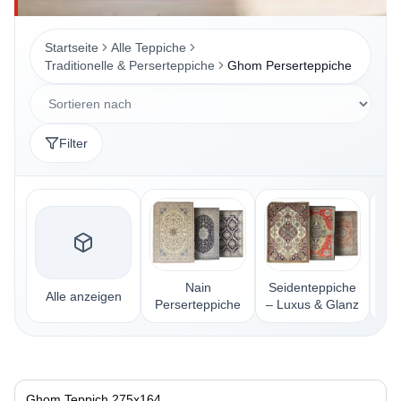
Startseite
Alle Teppiche
Traditionelle & Perserteppiche
Ghom Perserteppiche
Filter
Nain
Seidenteppiche
Alle anzeigen
Perserteppiche
– Luxus & Glanz
Pe
Ghom Teppich 275x164