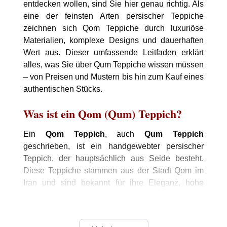
entdecken wollen, sind Sie hier genau richtig. Als
eine der feinsten Arten persischer Teppiche
zeichnen sich Qom Teppiche durch luxuriöse
Materialien, komplexe Designs und dauerhaften
Wert aus. Dieser umfassende Leitfaden erklärt
alles, was Sie über Qum Teppiche wissen müssen
– von Preisen und Mustern bis hin zum Kauf eines
authentischen Stücks.
Was ist ein Qom (Qum) Teppich?
Ein
Qom Teppich
, auch
Qum Teppich
geschrieben, ist ein handgewebter persischer
Teppich, der hauptsächlich aus Seide besteht.
Diese Teppiche stammen aus der Stadt Qom im
Iran und sind bekannt für ihre Eleganz, hohe
Knotendichte und beeindruckende Muster. Seit
dem frühen 20. Im Jahrhundert werden Qom
Teppiche wegen ihrer außergewöhnlichen