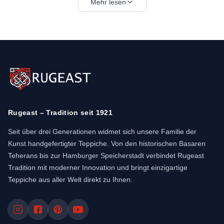
Mehr lesen
Qualität geschätzt und oft als Sammlerstücke
betrachtet.
Warum einen Qom Teppich kaufen?
Die Entscheidung für ein handgeknüpftes
Meisterwerk aus der heiligen Stadt Qom bringt
zahlreiche exklusive Qualitätsmerkmale mit sich.
Wenn Sie einen edlen Akzent für Ihr Interieur
Rugeast – Tradition seit 1921
suchen, der perfekt unter Ihre Möbel passt, lohnt
Seit über drei Generationen widmet sich unsere Familie der
es sich, gezielt nach hochwertigen Optionen für
Kunst handgefertigter Teppiche. Von den historischen Basaren
Wohnzimmer Teppiche
zu suchen. Die
Teherans bis zur Hamburger Speicherstadt verbindet Rugeast
wichtigsten Vorzüge im Überblick:
Tradition mit moderner Innovation und bringt einzigartige
Hohe Knotendichte (über 400.000 Knoten/m²)
Teppiche aus aller Welt direkt zu Ihnen.
Hergestellt aus reiner Seide oder einer Seide-
Woll-Mischung
Einzigartige und traditionelle persische