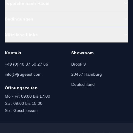
überlieferte Techniken.
Teppiche nach Raum
Bedingungen
Pflege und Langlebigkeit
Nützliche Links
Drehen Sie den Teppich regelmäßig, saugen Sie
Kontakt
Showroom
behutsam (ohne rotierende Bürste) und tupfen Sie
Flecken sofort mit kaltem Wasser und milder Seife
+49 (0) 40 37 50 27 66
Brook 9
ab. Für Tiefenreinigung empfehlen wir eine
info[@]rugeast.com
20457 Hamburg
professionelle Teppichpflege.
Deutschland
Hochwertige Ardebil-Teppiche altern würdevoll –
Öffnungszeiten
Farben vertiefen sich, der Flor gewinnt an
Mo - Fr: 09:00 bis 17:00
Charakter.
Sa : 09:00 bis 15:00
So : Geschlossen
Dekorationstipps für Ardebil-
Teppiche