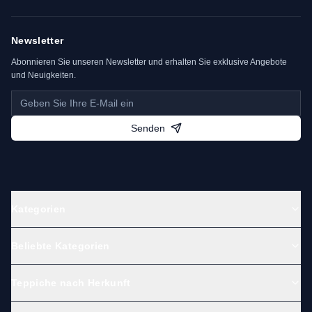
ausgewogene Muster. Sie passen zu
klassischen wie modernen Interieurs und
bieten ein ruhiges, kultiviertes
Newsletter
Erscheinungsbild.
Abonnieren Sie unseren Newsletter und erhalten Sie exklusive Angebote
und Neuigkeiten.
Sammler schätzen Materialreinheit,
gleichmäßige Knotung und harmonische
Farbpaletten – Qualitäten, die Ardebil-
Stücke zu verlässlichen Begleitern über
Senden
Generationen machen.
Designcharakter
Typisch sind ausgewogene Medaillons,
klare Bordüren und natürlich gefärbte
Kategorien
Rottöne, Blau- und Cremenuancen. Der
ruhige Rhythmus der Motive sorgt für
Beliebte Kategorien
zeitlose Eleganz.
Jede Anschaffung unterstützt
Teppiche nach Herkunft
Handwerksgemeinschaften und bewahrt