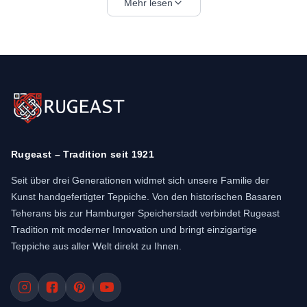
historisch gewachsenen Werkstätten prägen die
Mehr lesen
Textur und Farbigkeit der Ardebil Teppiche. Viele
Stücke kombinieren feine Wollflore mit stabilen
Baumwollketten und natürlich gefärbten Garnen.
In Stadt, Land und Nomadenlagern wird bis heute
geknüpft: Stadtknüpfungen zeigen oft
ausgewogene Medaillons und Bordüren,
ländliche Teppiche wirken schlichter und
geometrischer, während
Nomadenteppiche
(All-
Rugeast – Tradition seit 1921
Wool) mit handgesponnener Wolle und
horizontalen Bodenwebstühlen entstehen.
Seit über drei Generationen widmet sich unsere Familie der
Kunst handgefertigter Teppiche. Von den historischen Basaren
Teherans bis zur Hamburger Speicherstadt verbindet Rugeast
Tradition mit moderner Innovation und bringt einzigartige
Teppiche aus aller Welt direkt zu Ihnen.
Warum Ardebil-Teppiche?
Ardebil Teppiche verbinden präzise
Knotung, langlebige Materialien und