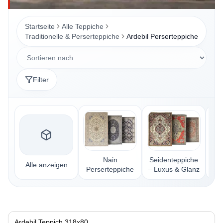
Startseite
Alle Teppiche
Traditionelle & Perserteppiche
Ardebil Perserteppiche
Filter
Nain
Seidenteppiche
Alle anzeigen
Perserteppiche
– Luxus & Glanz
Pe
Ardebil Teppich 318x80