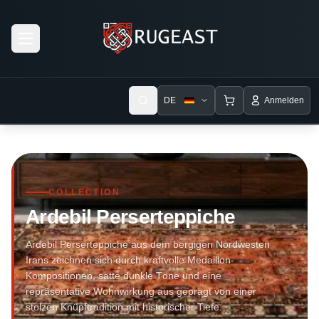
Open menu
DE
Anmelden
COLLECTION
Ardebil Perserteppiche
Ardebil Perserteppiche aus dem bergigen Nordwesten
Irans zeichnen sich durch kraftvolle Medaillon-
Kompositionen, satte dunkle Töne und eine
repräsentative Wohnwirkung aus geprägt von einer
stolzen Knüpftradition mit historischer Tiefe.