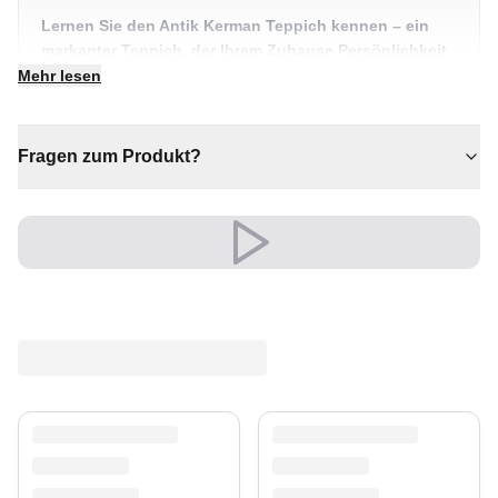
Lernen Sie den Antik Kerman Teppich kennen – ein
markanter Teppich, der Ihrem Zuhause Persönlichkeit
und Wärme schenkt. Ein echtes Herzstück für
Mehr lesen
individuelle Wohnräume.
✔ Sorgt für Wärme und Komfort
Fragen zum Produkt?
✔ Passt zu moderner und klassischer Einrichtung
✔ Zeitloses Design für jeden Raum
✔ Wertet jeden Raum mühelos auf
✔ Ein echter Blickfang für Ihr Zuhause
Eine zeitlose Wahl, die Komfort und Charakter ins Herz
Ihres Zuhauses bringt.
Ein unverwechselbares Stil-Statement.
Versand & Service
Profitieren Sie von kostenlosem Versand und einem