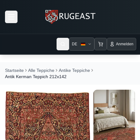
Open menu
DE
Anmelden
Startseite
Alle Teppiche
Antike Teppiche
Antik Kerman Teppich 212x142