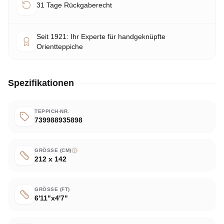
31 Tage Rückgaberecht
Seit 1921: Ihr Experte für handgeknüpfte
Orientteppiche
Spezifikationen
TEPPICH-NR.
739988935898
GRÖSSE (CM)
212 x 142
GRÖSSE (FT)
6'11"x4'7"