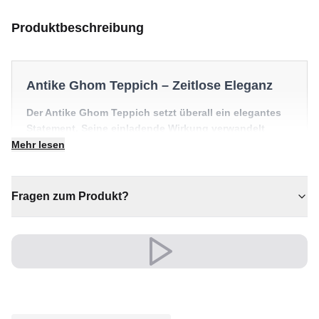
Produktbeschreibung
Antike Ghom Teppich – Zeitlose Eleganz
Der Antike Ghom Teppich setzt überall ein elegantes
Statement. Seine einladende Wirkung verwandelt
jeden Raum in etwas Besonderes.
Mehr lesen
✔ Ein markantes Dekostück
✔ Sorgt für Wärme und Komfort
Fragen zum Produkt?
✔ Passt zu moderner und klassischer Einrichtung
✔ Wertet jeden Raum mühelos auf
✔ Zeitloses Design für jeden Raum
Eine zeitlose Wahl, die Komfort und Charakter ins Herz
Ihres Zuhauses bringt.
Ein zeitloser Schatz für Ihr Zuhause.