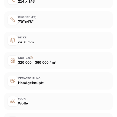
214 x 143
GRÖSSE (FT)
7'0"x4'8"
DICKE
ca. 8 mm
KNOTEN
320 000 - 360 000 / m²
VERARBEITUNG
Handgeknüpft
FLOR
Wolle