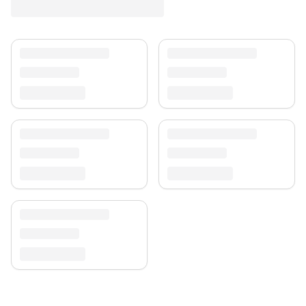
Versand & Service
Profitieren Sie von kostenlosem Versand und einem
30-tägigen Rückgaberecht. Entdecken Sie mehr in
unserer
Teppich-Kollektion
.