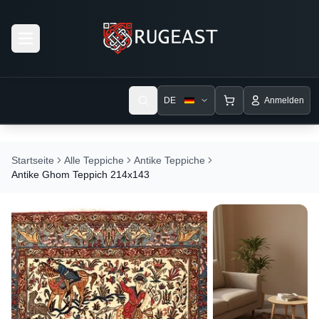
Open menu
DE
Anmelden
Startseite
Alle Teppiche
Antike Teppiche
Antike Ghom Teppich 214x143