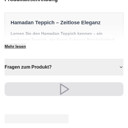
Hamadan Teppich – Zeitlose Eleganz
Lernen Sie den Hamadan Teppich kennen – ein
markanter Teppich, der Ihrem Zuhause Persönlichkeit
und Wärme schenkt. Ein echtes Herzstück für
Mehr lesen
individuelle Wohnräume.
✔ Ein markantes Dekostück
Fragen zum Produkt?
✔ Vielseitiger Stil für jeden Raum
✔ Zeitloses Design für jeden Raum
✔ Verleiht jedem Raum gemütliche Eleganz
✔ Ein echter Blickfang für Ihr Zuhause
Sein edler Look wertet Wohn- und Schlafzimmer auf
und schafft eine warme, einladende Atmosphäre.
Ein unverwechselbares Stil-Statement.