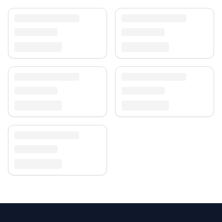
Versand & Service
Profitieren Sie von kostenlosem Versand und einem
30-tägigen Rückgaberecht. Entdecken Sie mehr in
unserer
Teppich-Kollektion
.