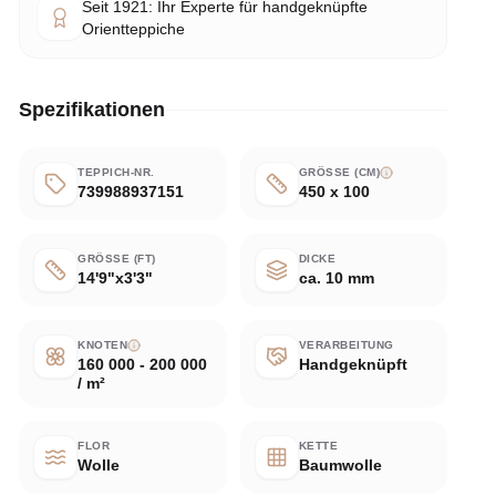
Seit 1921: Ihr Experte für handgeknüpfte
Orientteppiche
Spezifikationen
TEPPICH-NR.
GRÖSSE (CM)
739988937151
450 x 100
GRÖSSE (FT)
DICKE
14'9"x3'3"
ca. 10 mm
KNOTEN
VERARBEITUNG
160 000 - 200 000
Handgeknüpft
/ m²
FLOR
KETTE
Wolle
Baumwolle