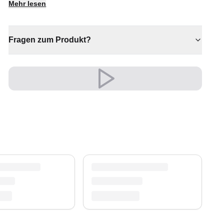
Mehr lesen
✔ Zeitloses Design für jeden Raum
✔ Ein markantes Dekostück
✔ Passt zu moderner und klassischer Einrichtung
Fragen zum Produkt?
Ein zeitloser Schatz für Ihr Zuhause.
Versand & Service
Profitieren Sie von kostenlosem Versand und
einem 30-tägigen Rückgaberecht. Entdecken Sie
mehr in unserer
Teppich-Kollektion
.