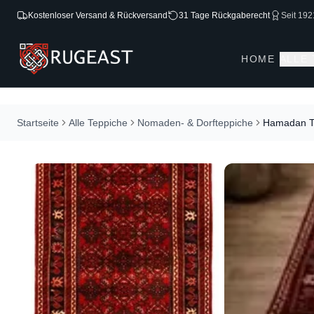
Kostenloser Versand & Rückversand
31 Tage Rückgaberecht
Seit 192
HOME
ALLE
Startseite
Alle Teppiche
Nomaden- & Dorfteppiche
Hamadan T