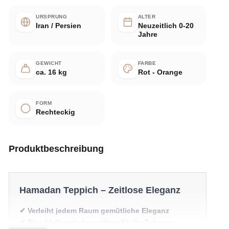
URSPRUNG
ALTER
Iran / Persien
Neuzeitlich 0-20
Jahre
GEWICHT
FARBE
ca. 16 kg
Rot - Orange
FORM
Rechteckig
Produktbeschreibung
Hamadan Teppich – Zeitlose Eleganz
✔ Verleiht jedem Raum gemütliche Eleganz
✔ Eine bleibende Investition für Ihr Zuhause