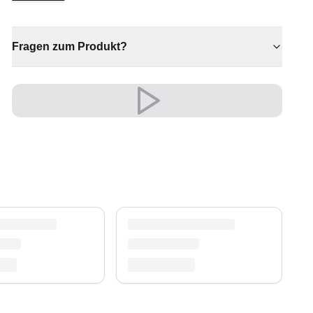
✔ Zeitloses Design für jeden Raum
✔ Sorgt für Wärme und Komfort
Fragen zum Produkt?
✔ Passt zu moderner und klassischer Einrichtung
✔ Eine bleibende Investition für Ihr Zuhause
✔ Verleiht jedem Raum gemütliche Eleganz
Versand & Service
Profitieren Sie von kostenlosem Versand und
einem 30-tägigen Rückgaberecht. Entdecken Sie
mehr in unserer
Teppich-Kollektion
.