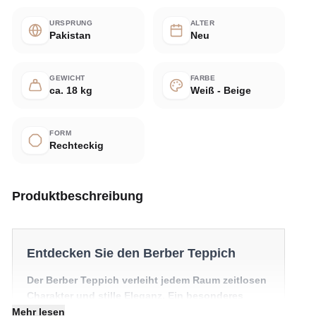
URSPRUNG
ALTER
Pakistan
Neu
GEWICHT
FARBE
ca. 18 kg
Weiß - Beige
FORM
Rechteckig
Produktbeschreibung
Entdecken Sie den Berber Teppich
Der Berber Teppich verleiht jedem Raum zeitlosen
Charakter und stille Eleganz. Ein besonderes
Stück, das einen Raum mühelos in Szene setzt.
Mehr lesen