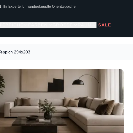
1: Ihr Experte für handgeknüpfte Orientteppiche
 TEPPICHE
FARBEN
GRÖSSE
RAUM
SALE
Teppich 294x203