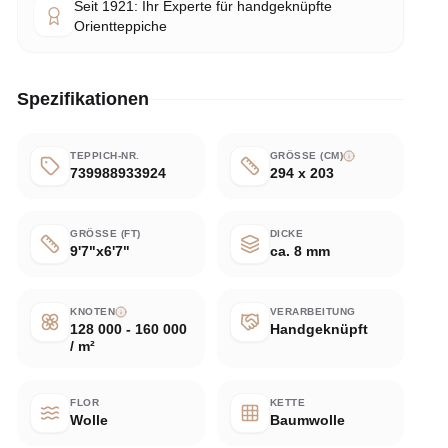
Seit 1921: Ihr Experte für handgeknüpfte
Orientteppiche
Spezifikationen
TEPPICH-NR.
GRÖSSE (CM)
739988933924
294 x 203
GRÖSSE (FT)
DICKE
9'7"x6'7"
ca. 8 mm
KNOTEN
VERARBEITUNG
128 000 - 160 000
Handgeknüpft
/ m²
FLOR
KETTE
Wolle
Baumwolle