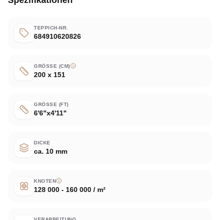
TEPPICH-NR.
684910620826
GRÖSSE (CM)
200 x 151
GRÖSSE (FT)
6'6"x4'11"
DICKE
ca. 10 mm
KNOTEN
128 000 - 160 000 / m²
VERARBEITUNG