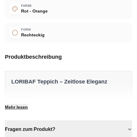
FARBE
Rot - Orange
FORM
Rechteckig
Produktbeschreibung
LORIBAF Teppich – Zeitlose Eleganz
✔ Verleiht jedem Raum gemütliche Eleganz
Mehr lesen
✔ Vielseitiger Stil für jeden Raum
✔ Ein markantes Dekostück
✔ Wertet jeden Raum mühelos auf
Fragen zum Produkt?
✔ Zeitloses Design für jeden Raum