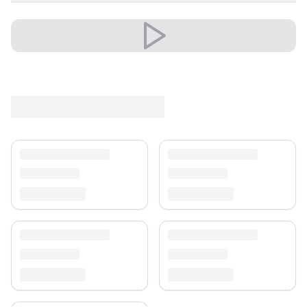
Versand & Service
Profitieren Sie von kostenlosem Versand und einem
30-tägigen Rückgaberecht. Entdecken Sie mehr in
unserer
Teppich-Kollektion
.