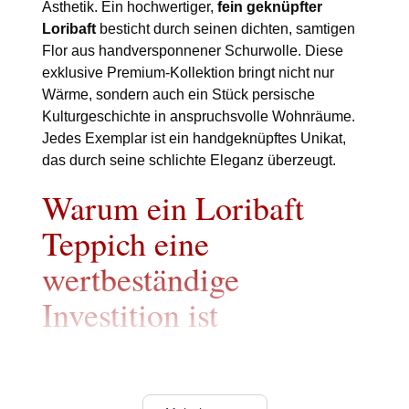
Ästhetik. Ein hochwertiger,
fein geknüpfter
Loribaft
besticht durch seinen dichten, samtigen
Flor aus handversponnener Schurwolle. Diese
exklusive Premium-Kollektion bringt nicht nur
Wärme, sondern auch ein Stück persische
Kulturgeschichte in anspruchsvolle Wohnräume.
Jedes Exemplar ist ein handgeknüpftes Unikat,
das durch seine schlichte Eleganz überzeugt.
Warum ein Loribaft
Teppich eine
wertbeständige
Investition ist
Der Erwerb eines
echten Loribaft Teppichs
ist
eine Entscheidung für kompromisslose Qualität.
Im Gegensatz zu industriell gefertigten Teppichen