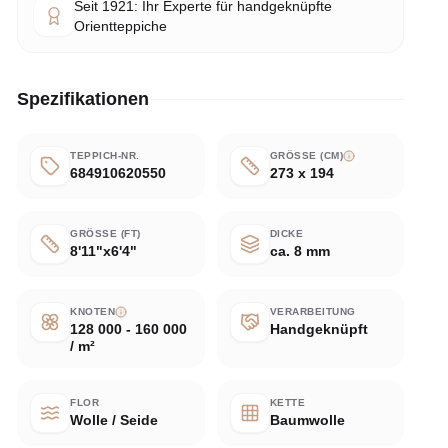
Seit 1921: Ihr Experte für handgeknüpfte
Orientteppiche
Spezifikationen
TEPPICH-NR.
GRÖSSE (CM)
684910620550
273 x 194
GRÖSSE (FT)
DICKE
8'11"x6'4"
ca. 8 mm
KNOTEN
VERARBEITUNG
128 000 - 160 000
Handgeknüpft
/ m²
FLOR
KETTE
Wolle / Seide
Baumwolle