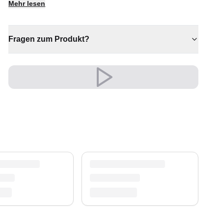
Mehr lesen
✔ Eine bleibende Investition für Ihr Zuhause
✔ Ein markantes Dekostück
✔ Verleiht jedem Raum gemütliche Eleganz
Fragen zum Produkt?
✔ Passt zu moderner und klassischer Einrichtung
Versand & Service
Profitieren Sie von kostenlosem Versand und
einem 30-tägigen Rückgaberecht. Entdecken Sie
mehr in unserer
Teppich-Kollektion
.