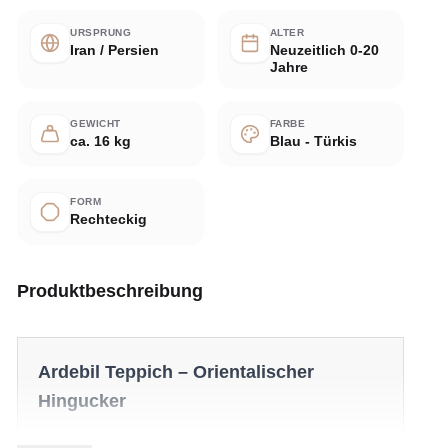
URSPRUNG
ALTER
Iran / Persien
Neuzeitlich 0-20
Jahre
GEWICHT
FARBE
ca. 16 kg
Blau - Türkis
FORM
Rechteckig
Produktbeschreibung
Ardebil Teppich – Orientalischer
Hingucker
✔ Zeitloses Design für jeden Raum