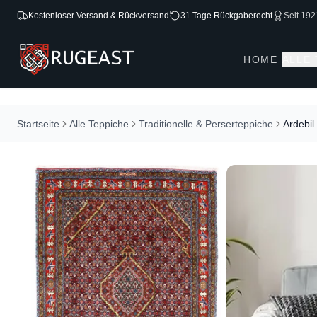
Kostenloser Versand & Rückversand
31 Tage Rückgaberecht
Seit 192
HOME
ALLE
Startseite
Alle Teppiche
Traditionelle & Perserteppiche
Ardebil