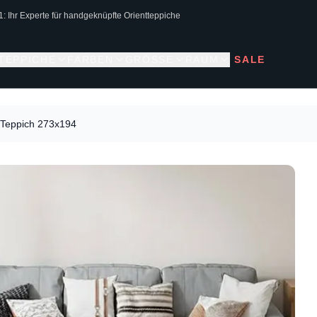
1: Ihr Experte für handgeknüpfte Orientteppiche
 TEPPICHE
FARBEN
GRÖSSE
RAUM
SALE
 Teppich 273x194